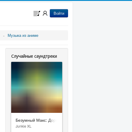
Войти
Музыка из аниме
Случайные саундтреки
Безумный Макс: Дорога ярости
Junkie XL