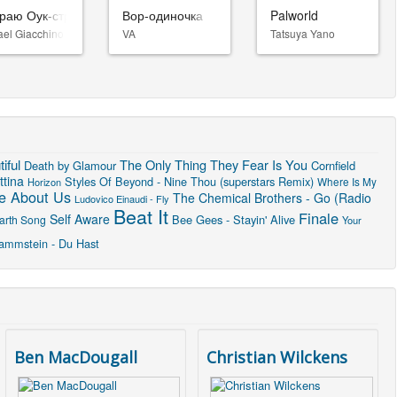
раю Оук-стрит
Вор-одиночка
Palworld
ael Giacchino
VA
Tatsuya Yano
iful
The Only Thing They Fear Is You
Death by Glamour
Cornfield
ttina
Styles Of Beyond - Nine Thou (superstars Remix)
Where Is My
Horizon
e About Us
The Chemical Brothers - Go (Radio
Ludovico Einaudi - Fly
Beat It
Finale
Self Aware
Bee Gees - Stayin' Alive
arth Song
Your
ammstein - Du Hast
Ben MacDougall
Christian Wilckens