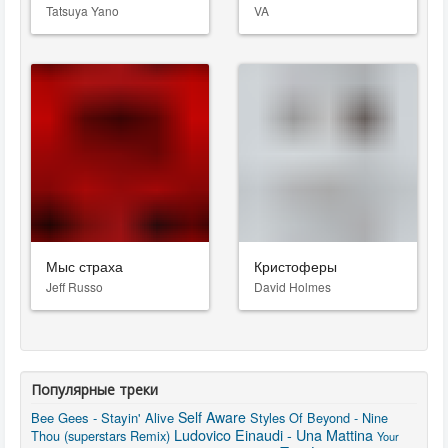
Tatsuya Yano
VA
Мыс страха
Кристоферы
Jeff Russo
David Holmes
Популярные треки
Self Aware
Bee Gees - Stayin' Alive
Styles Of Beyond - Nine
Ludovico Einaudi - Una Mattina
Thou (superstars Remix)
Your