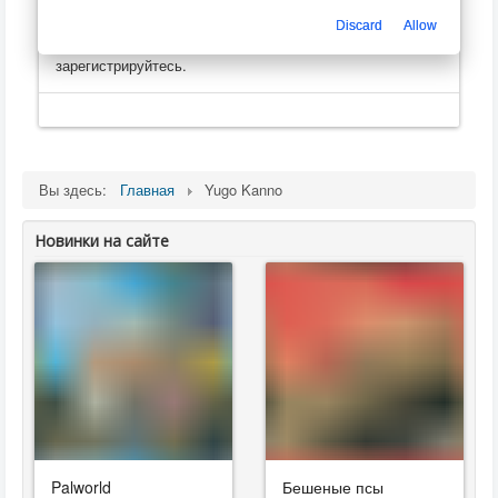
Только зарегистрированные пользователи могут
оценивать, оставлять комментарии, создавать
Discard
Allow
плейлисты
. Пожалуйста, войдите на сайт, или
зарегистрируйтесь.
Вы здесь:
Главная
Yugo Kanno
Новинки на сайте
Palworld
Бешеные псы