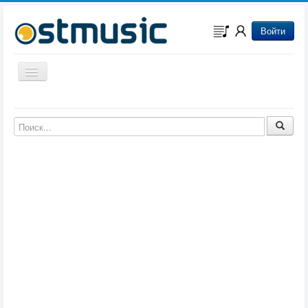
Войти
Включить/выключить навигацию
Музыка из игр
Музыка из фильмов
Музыка из мультфильмов
Музыка из сериалов
Музыка из аниме