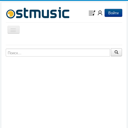
Войти
Включить/выключить навигацию
Музыка из игр
Музыка из фильмов
Музыка из мультфильмов
Музыка из сериалов
Музыка из аниме