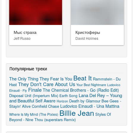
Мыс страха
Кристоферы
Jeff Russo
David Holmes
Популярные треки
Beat It
The Only Thing They Fear Is You
Rammstein - Du
They Don't Care About Us
Hast
Your Best Nightmare
Ludovico
Finale
The Chemical Brothers - Go (Radio Edit)
Einaudi - Fly
Lana Del Rey – Young
Disposal Unit (Imperium Mix)
Earth Song
and Beautiful
Self Aware
Death by Glamour
Bee Gees -
Horizon
Ludovico Einaudi - Una Mattina
Stayin' Alive
Cornfield Chase
Billie Jean
Styles Of
Where Is My Mind (The Pixies)
Beyond - Nine Thou (superstars Remix)