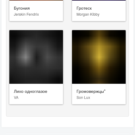
Бугония
Гротеск
Jerskin Fendrix
Morgan Kibby
Лихо одноглазое
Громовержцы*
VA
Son Lux