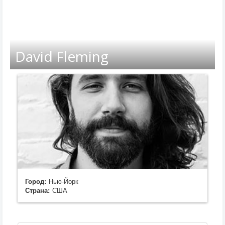
David Fleming
Город:
Нью-Йорк
Страна:
США