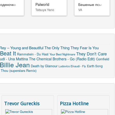
-одиночка
Palworld
Бешеные псы
Tatsuya Yano
VA
Rey – Young and Beautiful
The Only Thing They Fear Is You
Beat It
They Don't Care
Rammstein - Du Hast
Your Best Nightmare
udi - Una Mattina
The Chemical Brothers - Go (Radio Edit)
Cornfield
Billie Jean
Death by Glamour
Earth Song
Ludovico Einaudi - Fly
 Thou (superstars Remix)
Trevor Gureckis
Pizza Hotline