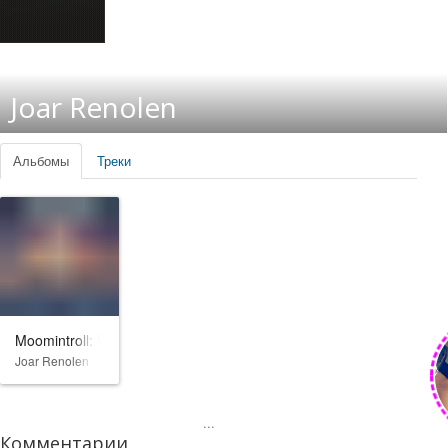
Joar Renolen
Альбомы
Треки
Moomintroll: Winter's Warmth
Joar Renolen
...
Комментарии