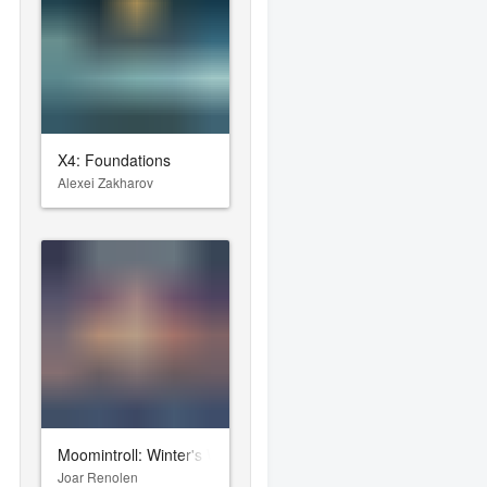
X4: Foundations
Alexei Zakharov
Moomintroll: Winter's Warmth
Joar Renolen