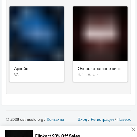
Аркейн
Очень страшное кино
VA
Haim Mazar
© 2026 ostmusic.org /
Контакты
Вход
/
Регистрация
/
Наверх
Все аудио материалы являются собственностью их изготовителя (владельца
прав) и охраняются Законом «Об авторском праве и смежных правах». Вы