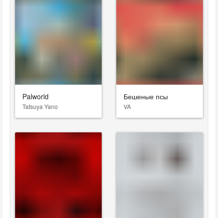
Palworld
Бешеные псы
Tatsuya Yano
VA