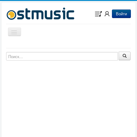
Войти
Включить/выключить навигацию
Музыка из игр
Музыка из фильмов
Музыка из мультфильмов
Музыка из сериалов
Музыка из аниме