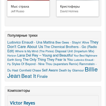
Мыс страха
Кристоферы
Jeff Russo
David Holmes
Популярные треки
They
Ludovico Einaudi - Una Mattina
Bee Gees - Stayin' Alive
Don't Care About Us
The Chemical Brothers - Go (Radio
Edit)
Disposal Unit (Imperium Mix)
Where Is My Mind (The Pixies)
Lana Del Rey – Young and Beautiful
Horizon
Your Best Nightmare
The Only Thing They Fear Is You
Earth Song
Ludovico Einaudi -
Styles Of Beyond - Nine Thou (superstars Remix)
Rammstein -
Fly
Billie
Self Aware
Du Hast
Cornfield Chase
Death by Glamour
Jean
Beat It
Finale
Композиторы
Víctor Reyes