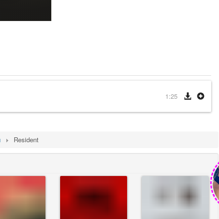
1:25
ы
Resident