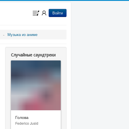
Войти
Музыка из аниме
Случайные саундтреки
Голова
Federico Jusid