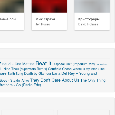
еные псы
Мыс страха
Кристоферы
Jeff Russo
David Holmes
Beat It
Einaudi - Una Mattina
Disposal Unit (Imperium Mix)
Ludovico
 - Nine Thou (superstars Remix)
Cornfield Chase
Where Is My Mind (The
Lana Del Rey – Young and
ware
Death by Glamour
Earth Song
They Don't Care About Us
The Only Thing
ees - Stayin' Alive
rothers - Go (Radio Edit)