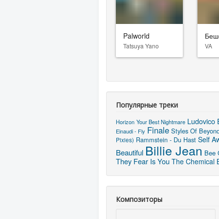
Palworld
Беш
Tatsuya Yano
VA
Популярные треки
Ludovico 
Horizon
Your Best Nightmare
Finale
Styles Of Beyond
Einaudi - Fly
Self A
Rammstein - Du Hast
Pixies)
Billie Jean
Beautiful
Bee G
They Fear Is You
The Chemical B
Композиторы