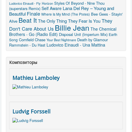
Styles Of Beyond - Nine Thou
Ludovico Einaudi - Fly
Horizon
Lana Del Rey – Young and
Self Aware
(superstars Remix)
Finale
Beautiful
Bee Gees - Stayin'
Where Is My Mind (The Pixies)
Beat It
They
The Only Thing They Fear Is You
Alive
Billie Jean
Don't Care About Us
The Chemical
Brothers - Go (Radio Edit)
Disposal Unit (Imperium Mix)
Earth
Cornfield Chase
Death by Glamour
Song
Your Best Nightmare
Ludovico Einaudi - Una Mattina
Rammstein - Du Hast
Композиторы
Mathieu Lamboley
Ludvig Forssell