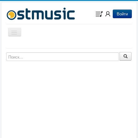
Войти
Включить/выключить навигацию
Музыка из игр
Музыка из фильмов
Музыка из мультфильмов
Музыка из сериалов
Музыка из аниме