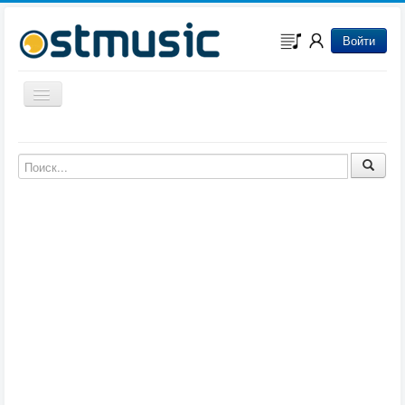
Войти
Включить/выключить навигацию
Музыка из игр
Музыка из фильмов
Музыка из мультфильмов
Музыка из сериалов
Музыка из аниме