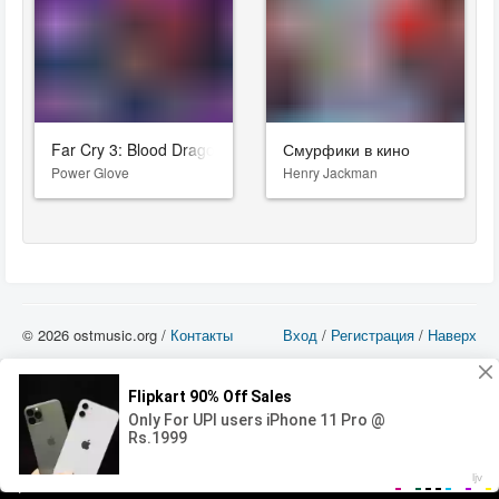
Far Cry 3: Blood Dragon
Смурфики в кино
Power Glove
Henry Jackman
© 2026 ostmusic.org /
Контакты
Вход
/
Регистрация
/
Наверх
Все аудио материалы являются собственностью их изготовителя (владельца
прав) и охраняются Законом «Об авторском праве и смежных правах». Вы
можете использовать такие материалы только в том в случае, если
использование производится с ознакомительными целями - для прочих целей
вы должны приобрести лицензионную запись.
00:00
00:00
Error loading media: File could not be played