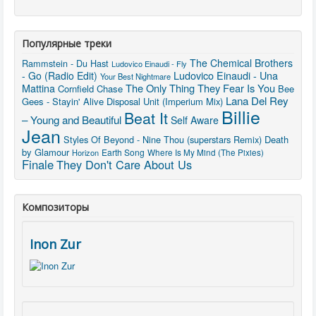
Популярные треки
The Chemical Brothers
Rammstein - Du Hast
Ludovico Einaudi - Fly
Ludovico Einaudi - Una
- Go (Radio Edit)
Your Best Nightmare
Mattina
The Only Thing They Fear Is You
Cornfield Chase
Bee
Lana Del Rey
Gees - Stayin' Alive
Disposal Unit (Imperium Mix)
Billie
Beat It
– Young and Beautiful
Self Aware
Jean
Styles Of Beyond - Nine Thou (superstars Remix)
Death
by Glamour
Earth Song
Horizon
Where Is My Mind (The Pixies)
Finale
They Don't Care About Us
Композиторы
Inon Zur