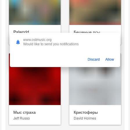
Palworld
Бешеные псы
Tatsuya Yano
VA
www.ostmusic.org
Would like to send you notifications
Discard
Allow
Мыс страха
Кристоферы
Jeff Russo
David Holmes