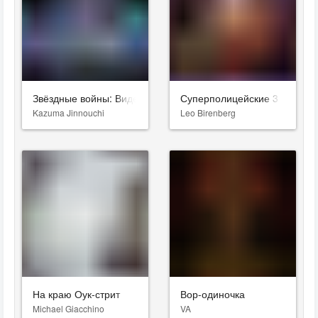
Звёздные войны: Видения. Девятый джедай
Суперполицейские 3
Kazuma Jinnouchi
Leo Birenberg
На краю Оук-стрит
Вор-одиночка
Michael Giacchino
VA