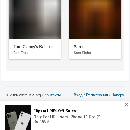
Tom Clancy's Rainbow Six: Siege
Saros
Ben Frost
Sam Slater
© 2026 ostmusic.org /
Контакты
Вход
/
Регистрация
/
Наверх
Все аудио материалы являются собственностью их изготовителя (владельца
прав) и охраняются Законом «Об авторском праве и смежных правах». Вы
можете использовать такие материалы только в том в случае, если
использование производится с ознакомительными целями - для прочих целей
вы должны приобрести лицензионную запись.