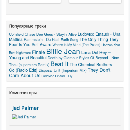
Популярные треки
Ludovico Einaudi - Una
Cornfield Chase
Bee Gees - Stayin' Alive
The Only Thing They
Mattina
Rammstein - Du Hast
Earth Song
Fear Is You
Self Aware
Where Is My Mind (The Pixies)
Horizon
Your
Billie Jean
Finale
Lana Del Rey –
Best Nightmare
Young and Beautiful
Death by Glamour
Styles Of Beyond - Nine
Beat It
The Chemical Brothers -
Thou (superstars Remix)
They Don't
Go (Radio Edit)
Disposal Unit (Imperium Mix)
Care About Us
Ludovico Einaudi - Fly
Композиторы
Jed Palmer