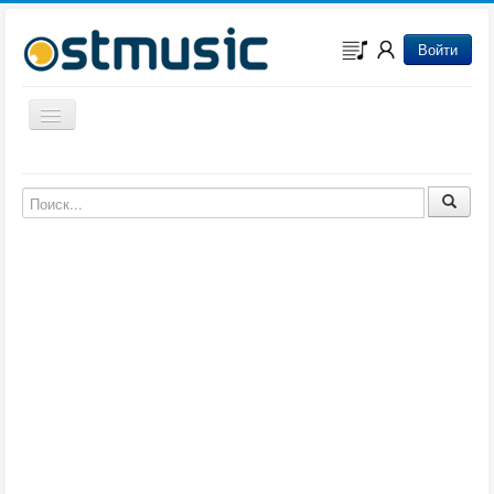
Войти
Включить/выключить навигацию
Музыка из игр
Музыка из фильмов
Музыка из мультфильмов
Музыка из сериалов
Музыка из аниме