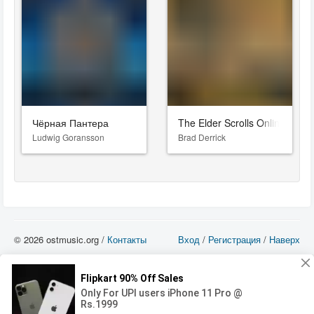
Чёрная Пантера
The Elder Scrolls Online: Gol
Ludwig Goransson
Brad Derrick
© 2026 ostmusic.org /
Контакты
Вход
/
Регистрация
/
Наверх
Все аудио материалы являются собственностью их изготовителя (владельца
прав) и охраняются Законом «Об авторском праве и смежных правах». Вы
можете использовать такие материалы только в том в случае, если
использование производится с ознакомительными целями - для прочих целей
вы должны приобрести лицензионную запись.