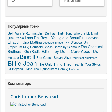
VA
Tatsuya Yano
Популярные треки
Self Aware
Rammstein - Du Hast
Earth Song
Where Is My Mind
Lana Del Rey – Young and Beautiful
Ludovico
(The Pixies)
Einaudi - Una Mattina
Disposal Unit
Ludovico Einaudi - Fly
The Chemical
(Imperium Mix)
Cornfield Chase
Death by Glamour
They Don't Care About Us
Brothers - Go (Radio Edit)
Beat It
Finale
Bee Gees - Stayin' Alive
Your Best Nightmare
Billie Jean
The Only Thing They Fear Is You
Styles
Of Beyond - Nine Thou (superstars Remix)
Horizon
Композиторы
Christopher Benstead