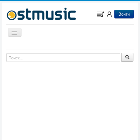
Войти
Включить/выключить навигацию
Музыка из игр
Музыка из фильмов
Музыка из мультфильмов
Музыка из сериалов
Музыка из аниме