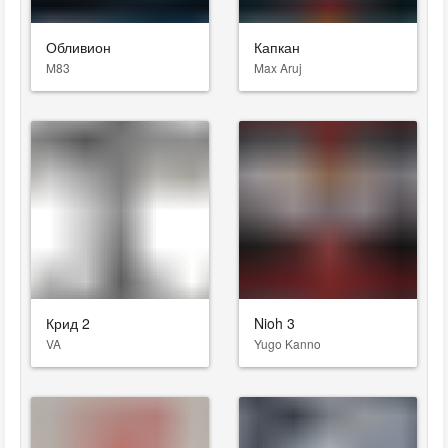
Обливион
Капкан
M83
Max Aruj
Крид 2
Nioh 3
VA
Yugo Kanno