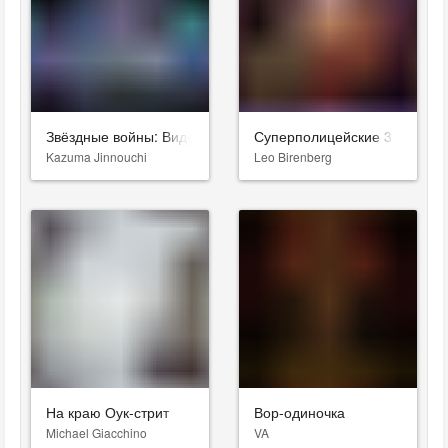
Звёздные войны: Видения. Девятый джедай
Суперполицейские 3
Kazuma Jinnouchi
Leo Birenberg
На краю Оук-стрит
Вор-одиночка
Michael Giacchino
VA