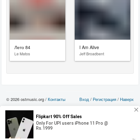
Лето 84
I Am Alive
Le Matos
Jeff Broadbent
© 2026 ostmusic.org /
Контакты
Вход
/
Регистрация
/
Наверх
Все аудио материалы являются собственностью их изготовителя (владельца
прав) и охраняются Законом «Об авторском праве и смежных правах». Вы
можете использовать такие материалы только в том в случае, если
использование производится с ознакомительными целями - для прочих целей
вы должны приобрести лицензионную запись.