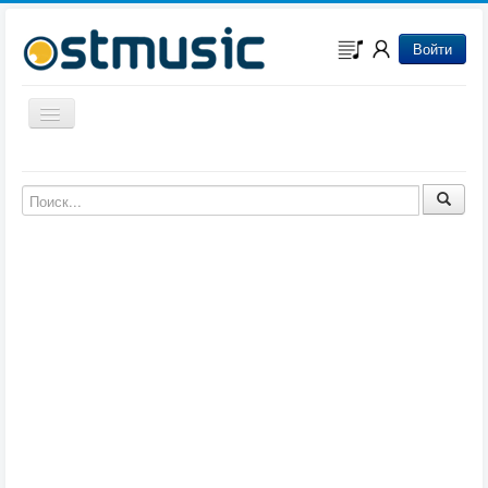
Войти
Включить/выключить навигацию
Музыка из игр
Музыка из фильмов
Музыка из мультфильмов
Музыка из сериалов
Музыка из аниме