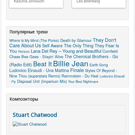
Kazuma Jinnouchi
Leo Birenberg
Популярные треки
They Don't
Death by Glamour
Where Is My Mind (The Pixies)
Care About Us
The Only Thing They Fear Is
Self Aware
You
Lana Del Rey – Young and Beautiful
Cornfield
Horizon
The Chemical Brothers - Go
Chase
Bee Gees - Stayin' Alive
Billie Jean
Beat It
(Radio Edit)
Earth Song
Finale
Ludovico Einaudi - Una Mattina
Styles Of Beyond -
Nine Thou (superstars Remix)
Rammstein - Du Hast
Ludovico Einaudi
Disposal Unit (Imperium Mix)
- Fly
Your Best Nightmare
Композиторы
Stuart Chatwood