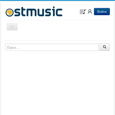
Войти
Включить/выключить навигацию
Музыка из игр
Музыка из фильмов
Музыка из мультфильмов
Музыка из сериалов
Музыка из аниме