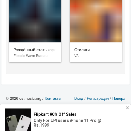
Рождённый стать королем
Стиляги
Electric Wave Bureau
VA
© 2026 ostmusic.org /
Контакты
Вход
/
Регистрация
/
Наверх
Все аудио материалы являются собственностью их изготовителя (владельца
прав) и охраняются Законом «Об авторском праве и смежных правах». Вы
можете использовать такие материалы только в том в случае, если
использование производится с ознакомительными целями - для прочих целей
вы должны приобрести лицензионную запись.