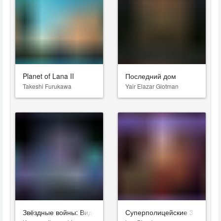
Planet of Lana II
Последний дом
Takeshi Furukawa
Yair Elazar Glotman
Звёздные войны: Видения. Девятый джедай
Суперполицейские 3