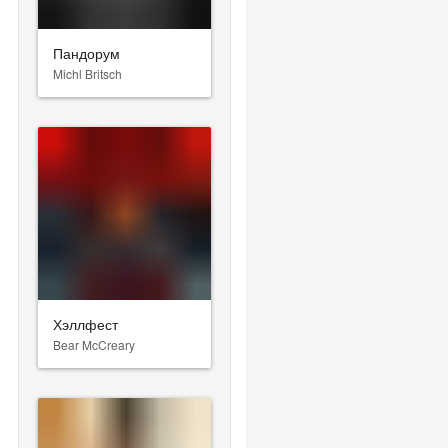
Пандорум
Michl Britsch
Хэллфест
Bear McCreary