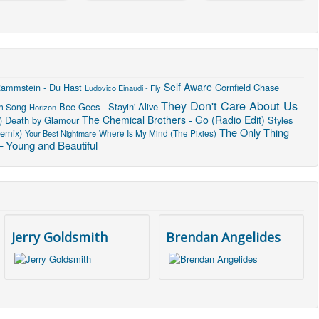
Self Aware
ammstein - Du Hast
Cornfield Chase
Ludovico Einaudi - Fly
They Don't Care About Us
Bee Gees - Stayin' Alive
th Song
Horizon
The Chemical Brothers - Go (Radio Edit)
)
Death by Glamour
Styles
The Only Thing
Remix)
Where Is My Mind (The Pixies)
Your Best Nightmare
 Young and Beautiful
Jerry Goldsmith
Brendan Angelides