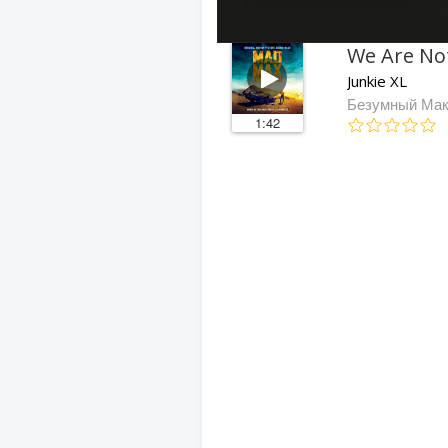
We Are Not
Junkie XL
Безумный Макс
1:42