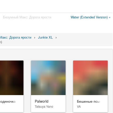
Безумный Макс: Дорога ярости
Water (Extended Version) »
Макс: Дорога ярости
Junkie XL
n)
-одиночка
Palworld
Бешеные псы
Tatsuya Yano
VA