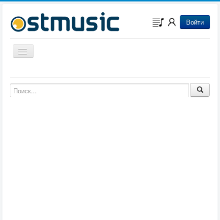
Войти
Включить/выключить навигацию
Музыка из игр
Музыка из фильмов
Музыка из мультфильмов
Музыка из сериалов
Музыка из аниме