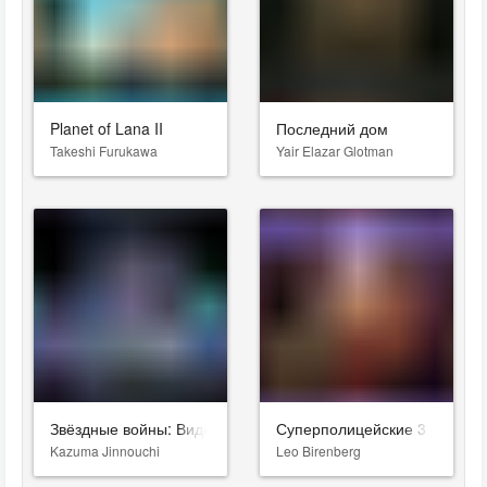
Planet of Lana II
Последний дом
Takeshi Furukawa
Yair Elazar Glotman
Звёздные войны: Видения. Девятый джедай
Суперполицейские 3
Kazuma Jinnouchi
Leo Birenberg