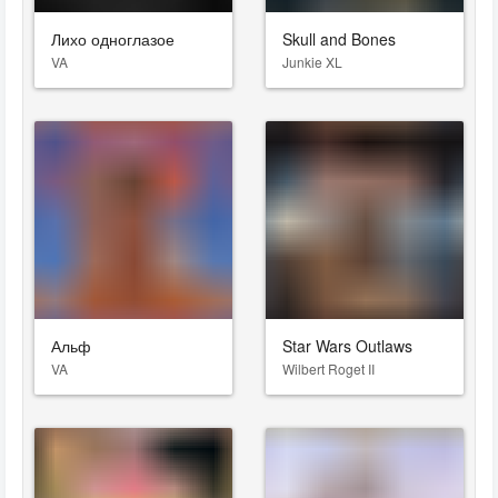
Лихо одноглазое
Skull and Bones
VA
Junkie XL
Альф
Star Wars Outlaws
VA
Wilbert Roget II