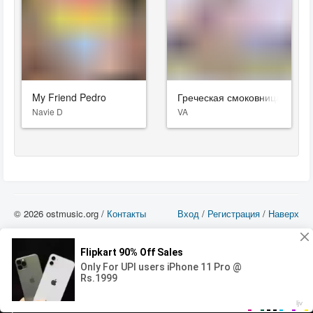
My Friend Pedro
Греческая смоковница
Navie D
VA
© 2026 ostmusic.org /
Контакты
Вход
/
Регистрация
/
Наверх
Все аудио материалы являются собственностью их изготовителя (владельца
прав) и охраняются Законом «Об авторском праве и смежных правах». Вы
можете использовать такие материалы только в том в случае, если
использование производится с ознакомительными целями - для прочих целей
вы должны приобрести лицензионную запись.
00:00
00:00
Error loading media: File could not be played