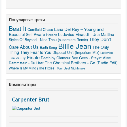
Популярные треки
Beat It
Lana Del Rey – Young and
Cornfield Chase
Beautiful
Self Aware
Ludovico Einaudi - Una Mattina
Horizon
They Don't
Styles Of Beyond - Nine Thou (superstars Remix)
Billie Jean
Care About Us
The Only
Earth Song
Thing They Fear Is You
Disposal Unit (Imperium Mix)
Ludovico
Finale
Death by Glamour
Bee Gees - Stayin' Alive
Einaudi - Fly
The Chemical Brothers - Go (Radio Edit)
Rammstein - Du Hast
Where Is My Mind (The Pixies)
Your Best Nightmare
Композиторы
Carpenter Brut