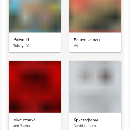
Palworld
Бешеные псы
Tatsuya Yano
VA
Мыс страха
Кристоферы
Jeff Russo
David Holmes