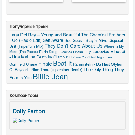
Популярные треки
Lana Del Rey – Young and Beautiful
The Chemical Brothers
- Go (Radio Edit)
Self Aware
Bee Gees - Stayin' Alive
Disposal
They Don't Care About Us
Unit (Imperium Mix)
Where Is My
Ludovico Einaudi
Earth Song
Mind (The Pixies)
Ludovico Einaudi - Fly
- Una Mattina
Death by Glamour
Horizon
Your Best Nightmare
Beat It
Finale
Cornfield Chase
Rammstein - Du Hast
Styles
The Only Thing They
Of Beyond - Nine Thou (superstars Remix)
Billie Jean
Fear Is You
Композиторы
Dolly Parton