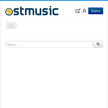
Войти
Включить/выключить навигацию
Музыка из игр
Музыка из фильмов
Музыка из мультфильмов
Музыка из сериалов
Музыка из аниме