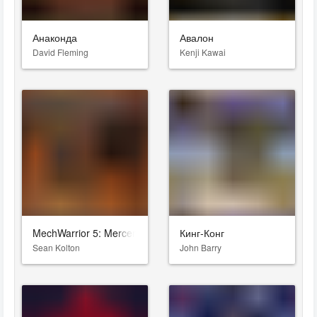
Анаконда
Авалон
David Fleming
Kenji Kawai
MechWarrior 5: Mercenaries
Кинг-Конг
Sean Kolton
John Barry