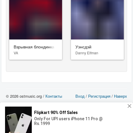
Взрывная блондинка
Уэнсдэй
VA
Danny Elfman
© 2026 ostmusic.org /
Контакты
Вход
/
Регистрация
/
Наверх
Все аудио материалы являются собственностью их изготовителя (владельца
прав) и охраняются Законом «Об авторском праве и смежных правах». Вы
можете использовать такие материалы только в том в случае, если
использование производится с ознакомительными целями - для прочих целей
вы должны приобрести лицензионную запись.