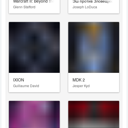
Warcraft II: Beyond the Dark Portal
Эш против Зловещих мертве
Glenn Stafford
Joseph LoDuca
IXION
MDK 2
Guillaume David
Jesper Kyd