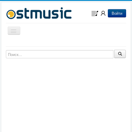
Войти
Включить/выключить навигацию
Музыка из игр
Музыка из фильмов
Музыка из мультфильмов
Музыка из сериалов
Музыка из аниме