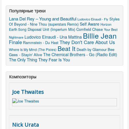
Популярные треки
Lana Del Rey – Young and Beautiful
Styles
Ludovico Einaudi - Fly
Self Aware
Of Beyond - Nine Thou (superstars Remix)
Horizon
Disposal Unit (Imperium Mix)
Cornfield Chase
Earth Song
Your Best
Billie Jean
Ludovico Einaudi - Una Mattina
Nightmare
Finale
They Don't Care About Us
Rammstein - Du Hast
Beat It
Death by Glamour
Bee
Where Is My Mind (The Pixies)
The Chemical Brothers - Go (Radio Edit)
Gees - Stayin' Alive
The Only Thing They Fear Is You
Композиторы
Joe Thwaites
Nick Urata