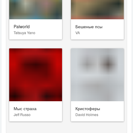
Palworld
Бешеные псы
Tatsuya Yano
VA
Мыс страха
Кристоферы
Jeff Russo
David Holmes