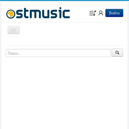
Войти
Включить/выключить навигацию
Музыка из игр
Музыка из фильмов
Музыка из мультфильмов
Музыка из сериалов
Музыка из аниме