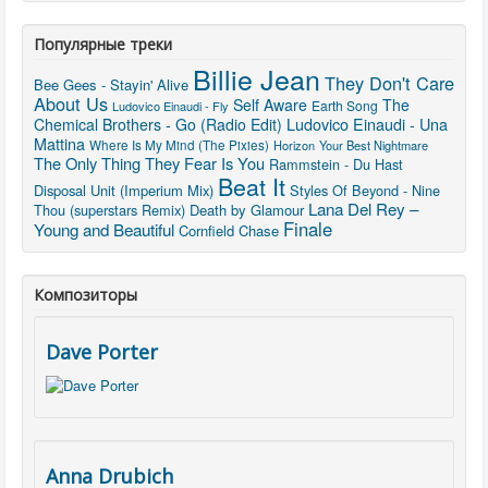
Популярные треки
Billie Jean
They Don't Care
Bee Gees - Stayin' Alive
About Us
Self Aware
The
Earth Song
Ludovico Einaudi - Fly
Ludovico Einaudi - Una
Chemical Brothers - Go (Radio Edit)
Mattina
Where Is My Mind (The Pixies)
Horizon
Your Best Nightmare
The Only Thing They Fear Is You
Rammstein - Du Hast
Beat It
Disposal Unit (Imperium Mix)
Styles Of Beyond - Nine
Lana Del Rey –
Thou (superstars Remix)
Death by Glamour
Finale
Young and Beautiful
Cornfield Chase
Композиторы
Dave Porter
Anna Drubich