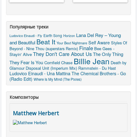
Популярные треки
Lana Del Rey – Young
Earth Song
Ludovico Einaudi - Fly
Horizon
Beat It
and Beautiful
Self Aware
Styles Of
Your Best Nightmare
Finale
Beyond - Nine Thou (superstars Remix)
Bee Gees -
They Don't Care About Us
The Only Thing
Stayin' Alive
Billie Jean
They Fear Is You
Cornfield Chase
Death by
Glamour
Disposal Unit (Imperium Mix)
Rammstein - Du Hast
Ludovico Einaudi - Una Mattina
The Chemical Brothers - Go
(Radio Edit)
Where Is My Mind (The Pixies)
Композиторы
Matthew Herbert