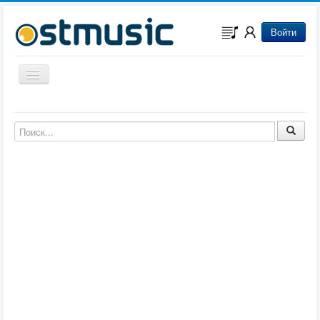
Войти
Включить/выключить навигацию
Музыка из игр
Музыка из фильмов
Музыка из мультфильмов
Музыка из сериалов
Музыка из аниме