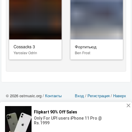
Cossacks 3
Фортитьюд
Yaroslav Odrin
Ben Frost
© 2026 ostmusic.org /
Контакты
Вход
/
Регистрация
/
Наверх
Все аудио материалы являются собственностью их изготовителя (владельца
прав) и охраняются Законом «Об авторском праве и смежных правах». Вы
можете использовать такие материалы только в том в случае, если
использование производится с ознакомительными целями - для прочих целей
вы должны приобрести лицензионную запись.