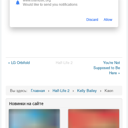
www.ostmusic.org
Would like to send you notifications
Discard
Allow
« LG Orbifold
Half-Life 2
You're Not
Supposed to Be
Here »
Вы здесь:
Главная
Half-Life 2
Kelly Bailey
Kaon
Новинки на сайте