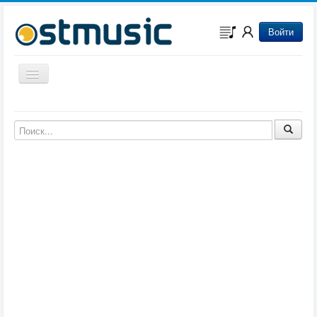
Войти
Включить/выключить навигацию
Музыка из игр
Музыка из фильмов
Музыка из мультфильмов
Музыка из сериалов
Музыка из аниме