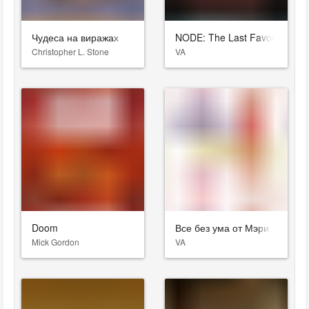
Чудеса на виражах
NODE: The Last Favor of the A
Christopher L. Stone
VA
Doom
Все без ума от Мэри
Mick Gordon
VA