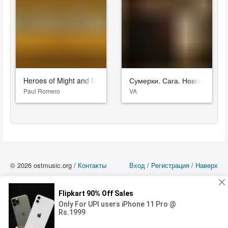
Heroes of Might and Magic IV
Сумерки. Сага. Новолуние
Paul Romero
VA
© 2026 ostmusic.org /
Контакты
Вход
/
Регистрация
/
Наверх
Все аудио материалы являются собственностью их изготовителя (владельца
прав) и охраняются Законом «Об авторском праве и смежных правах». Вы
можете использовать такие материалы только в том в случае, если
использование производится с ознакомительными целями - для прочих целей
вы должны приобрести лицензионную запись.