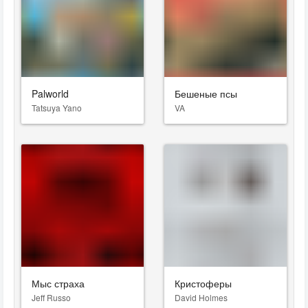
Palworld
Бешеные псы
Tatsuya Yano
VA
Мыс страха
Кристоферы
Jeff Russo
David Holmes