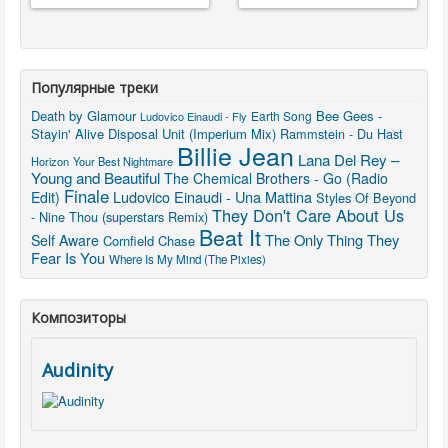
Популярные треки
Death by Glamour
Bee Gees -
Earth Song
Ludovico Einaudi - Fly
Stayin' Alive
Disposal Unit (Imperium Mix)
Rammstein - Du Hast
Billie Jean
Lana Del Rey –
Horizon
Your Best Nightmare
Young and Beautiful
The Chemical Brothers - Go (Radio
Finale
Ludovico Einaudi - Una Mattina
Edit)
Styles Of Beyond
They Don't Care About Us
- Nine Thou (superstars Remix)
Beat It
The Only Thing They
Self Aware
Cornfield Chase
Fear Is You
Where Is My Mind (The Pixies)
Композиторы
Audinity