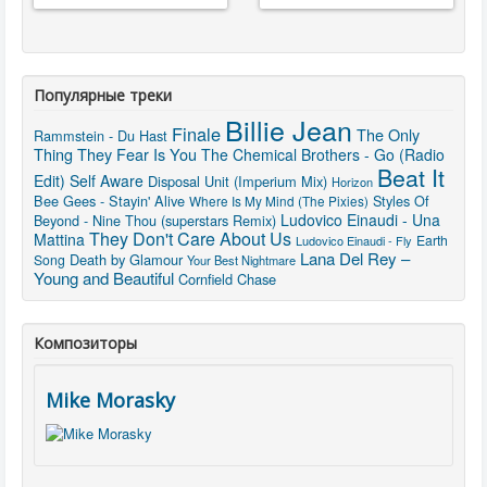
Популярные треки
Billie Jean
Finale
The Only
Rammstein - Du Hast
Thing They Fear Is You
The Chemical Brothers - Go (Radio
Beat It
Edit)
Self Aware
Disposal Unit (Imperium Mix)
Horizon
Bee Gees - Stayin' Alive
Styles Of
Where Is My Mind (The Pixies)
Ludovico Einaudi - Una
Beyond - Nine Thou (superstars Remix)
They Don't Care About Us
Mattina
Earth
Ludovico Einaudi - Fly
Lana Del Rey –
Death by Glamour
Song
Your Best Nightmare
Young and Beautiful
Cornfield Chase
Композиторы
Mike Morasky