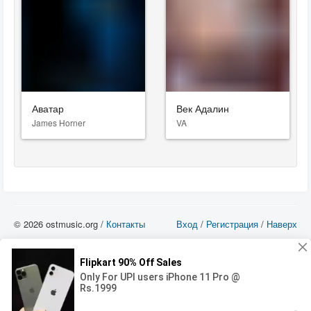
Аватар
Век Адалин
James Horner
VA
© 2026 ostmusic.org /
Контакты
Вход
/
Регистрация
/
Наверх
Все аудио материалы являются собственностью их изготовителя (владельца
прав) и охраняются Законом «Об авторском праве и смежных правах». Вы
можете использовать такие материалы только в том в случае, если
использование производится с ознакомительными целями - для прочих целей
вы должны приобрести лицензионную запись.