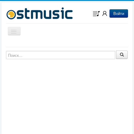
Войти
Включить/выключить навигацию
Музыка из игр
Музыка из фильмов
Музыка из мультфильмов
Музыка из сериалов
Музыка из аниме