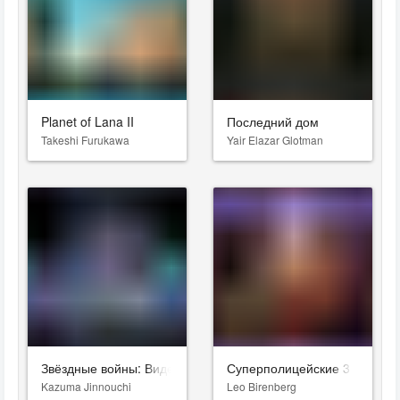
Planet of Lana II
Последний дом
Takeshi Furukawa
Yair Elazar Glotman
Звёздные войны: Видения. Девятый джедай
Суперполицейские 3
Kazuma Jinnouchi
Leo Birenberg