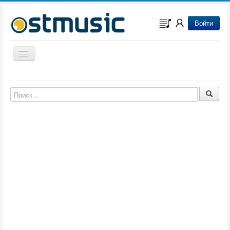
Войти
Включить/выключить навигацию
Музыка из игр
Музыка из фильмов
Музыка из мультфильмов
Музыка из сериалов
Музыка из аниме