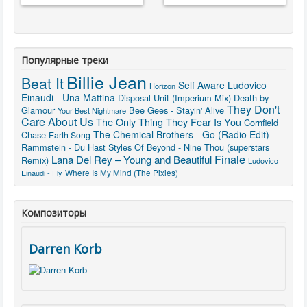
Популярные треки
Billie Jean
Beat It
Self Aware
Ludovico
Horizon
Einaudi - Una Mattina
Disposal Unit (Imperium Mix)
Death by
They Don't
Glamour
Bee Gees - Stayin' Alive
Your Best Nightmare
Care About Us
The Only Thing They Fear Is You
Cornfield
The Chemical Brothers - Go (Radio Edit)
Chase
Earth Song
Rammstein - Du Hast
Styles Of Beyond - Nine Thou (superstars
Finale
Lana Del Rey – Young and Beautiful
Remix)
Ludovico
Where Is My Mind (The Pixies)
Einaudi - Fly
Композиторы
Darren Korb