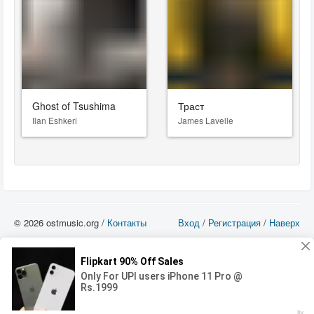
Ghost of Tsushima
Траст
Ilan Eshkeri
James Lavelle
© 2026 ostmusic.org /
Контакты
Вход
/
Регистрация
/
Наверх
Все аудио материалы являются собственностью их изготовителя (владельца
прав) и охраняются Законом «Об авторском праве и смежных правах». Вы
можете использовать такие материалы только в том в случае, если
использование производится с ознакомительными целями - для прочих целей
вы должны приобрести лицензионную запись.