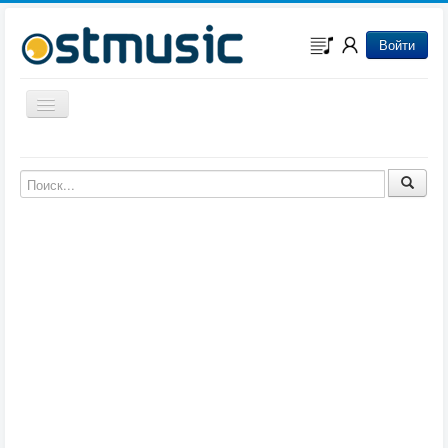
Войти
Включить/выключить навигацию
Музыка из игр
Музыка из фильмов
Музыка из мультфильмов
Музыка из сериалов
Музыка из аниме