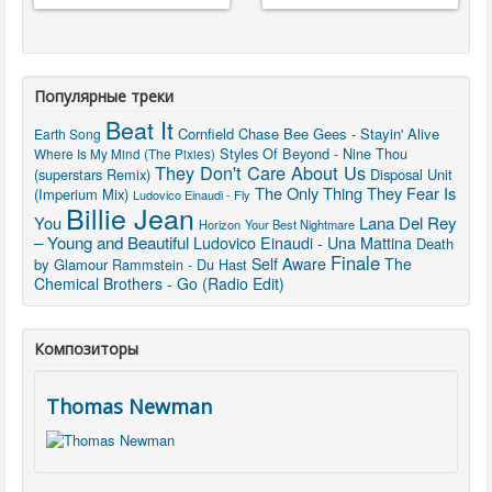
Популярные треки
Beat It
Cornfield Chase
Bee Gees - Stayin' Alive
Earth Song
Styles Of Beyond - Nine Thou
Where Is My Mind (The Pixies)
They Don't Care About Us
(superstars Remix)
Disposal Unit
The Only Thing They Fear Is
(Imperium Mix)
Ludovico Einaudi - Fly
Billie Jean
You
Lana Del Rey
Horizon
Your Best Nightmare
– Young and Beautiful
Ludovico Einaudi - Una Mattina
Death
Finale
Self Aware
The
by Glamour
Rammstein - Du Hast
Chemical Brothers - Go (Radio Edit)
Композиторы
Thomas Newman