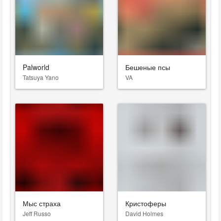
Palworld
Бешеные псы
Tatsuya Yano
VA
Мыс страха
Кристоферы
Jeff Russo
David Holmes