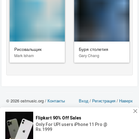
Рисовальщик
Буря столетия
Mark Isham
Gary Chang
© 2026 ostmusic.org /
Контакты
Вход
/
Регистрация
/
Наверх
Все аудио материалы являются собственностью их изготовителя (владельца
прав) и охраняются Законом «Об авторском праве и смежных правах». Вы
можете использовать такие материалы только в том в случае, если
использование производится с ознакомительными целями - для прочих целей
вы должны приобрести лицензионную запись.