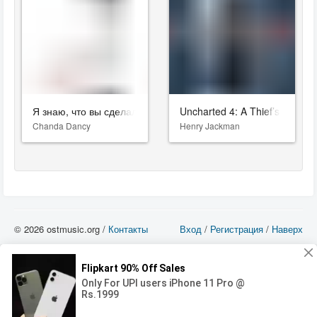
Я знаю, что вы сделали прошлым летом
Uncharted 4: A Thief’s End
Chanda Dancy
Henry Jackman
© 2026 ostmusic.org /
Контакты
Вход
/
Регистрация
/
Наверх
Все аудио материалы являются собственностью их изготовителя (владельца
прав) и охраняются Законом «Об авторском праве и смежных правах». Вы
можете использовать такие материалы только в том в случае, если
использование производится с ознакомительными целями - для прочих целей
вы должны приобрести лицензионную запись.