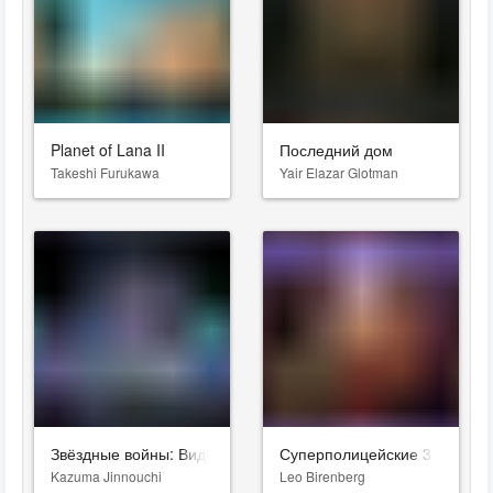
Planet of Lana II
Последний дом
Takeshi Furukawa
Yair Elazar Glotman
Звёздные войны: Видения. Девятый джедай
Суперполицейские 3
Kazuma Jinnouchi
Leo Birenberg