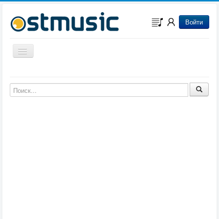
Войти
Включить/выключить навигацию
Музыка из игр
Музыка из фильмов
Музыка из мультфильмов
Музыка из сериалов
Музыка из аниме