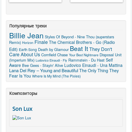
Популярные треки
Billie Jean
Styles Of Beyond - Nine Thou (superstars
Finale
The Chemical Brothers - Go (Radio
Remix)
Horizon
Beat It
They Don't
Edit)
Death by Glamour
Earth Song
Care About Us
Cornfield Chase
Disposal Unit
Your Best Nightmare
Self
(Imperium Mix)
Rammstein - Du Hast
Ludovico Einaudi - Fly
Aware
Ludovico Einaudi - Una Mattina
Bee Gees - Stayin' Alive
Lana Del Rey – Young and Beautiful
The Only Thing They
Fear Is You
Where Is My Mind (The Pixies)
Композиторы
Son Lux