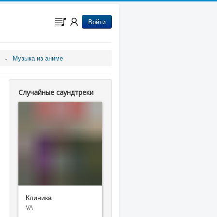
Войти
Музыка из аниме
Случайные саундтреки
Клиника
VA