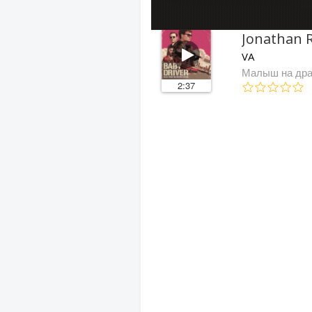
Jonathan 
VA
Малыш на др
2:37