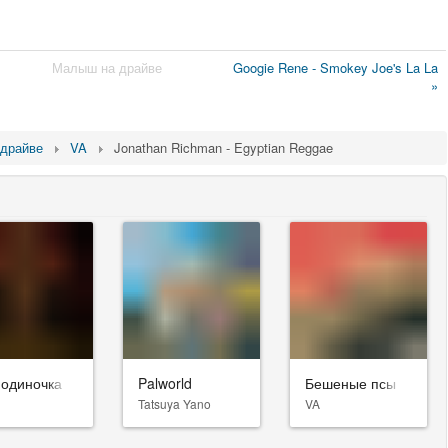
Малыш на драйве
Googie Rene - Smokey Joe's La La
»
драйве
VA
Jonathan Richman - Egyptian Reggae
-одиночка
Palworld
Бешеные псы
Tatsuya Yano
VA