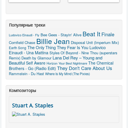
Популярные треки
Beat It
Finale
Bee Gees - Stayin' Alive
Ludovico Einaudi - Fly
Billie Jean
Cornfield Chase
Disposal Unit (Imperium Mix)
The Only Thing They Fear Is You
Ludovico
Earth Song
Einaudi - Una Mattina
Styles Of Beyond - Nine Thou (superstars
Lana Del Rey – Young and
Remix)
Death by Glamour
Beautiful
Self Aware
The Chemical
Horizon
Your Best Nightmare
They Don't Care About Us
Brothers - Go (Radio Edit)
Rammstein - Du Hast
Where Is My Mind (The Pixies)
Композиторы
Stuart A. Staples