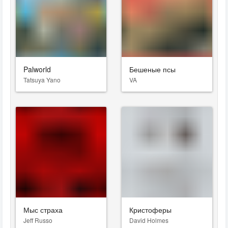
Palworld
Бешеные псы
Tatsuya Yano
VA
Мыс страха
Кристоферы
Jeff Russo
David Holmes