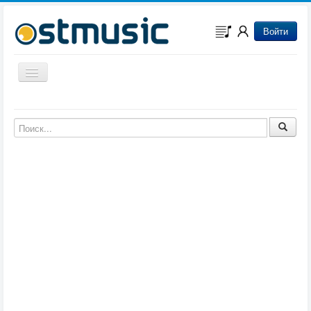
Войти
Включить/выключить навигацию
Музыка из игр
Музыка из фильмов
Музыка из мультфильмов
Музыка из сериалов
Музыка из аниме