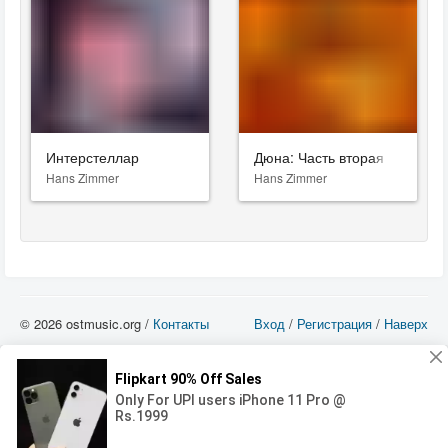
Интерстеллар
Дюна: Часть вторая
Hans Zimmer
Hans Zimmer
© 2026 ostmusic.org /
Контакты
Вход
/
Регистрация
/
Наверх
Все аудио материалы являются собственностью их изготовителя (владельца
прав) и охраняются Законом «Об авторском праве и смежных правах». Вы
можете использовать такие материалы только в том в случае, если
использование производится с ознакомительными целями - для прочих целей
вы должны приобрести лицензионную запись.