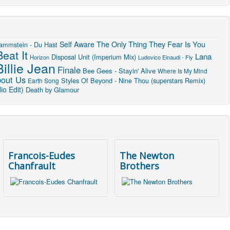
The Only Thing They Fear Is You
Self Aware
ammstein - Du Hast
Beat It
Lana
Disposal Unit (Imperium Mix)
Horizon
Ludovico Einaudi - Fly
Billie Jean
Finale
Bee Gees - Stayin' Alive
Where Is My Mind
bout Us
Styles Of Beyond - Nine Thou (superstars Remix)
Earth Song
o Edit)
Death by Glamour
Francois-Eudes
The Newton
Chanfrault
Brothers