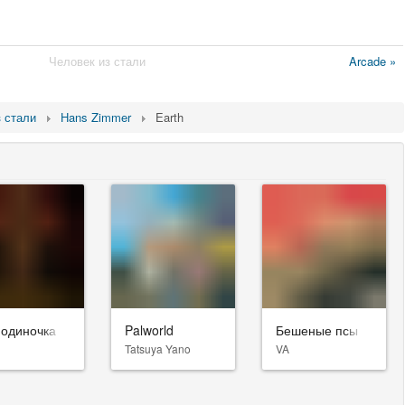
Человек из стали
Arcade »
 стали
Hans Zimmer
Earth
-одиночка
Palworld
Бешеные псы
Tatsuya Yano
VA