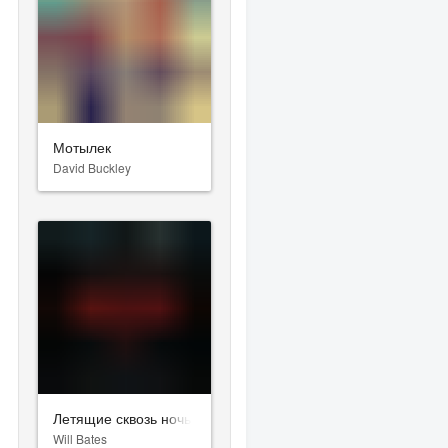
Мотылек
David Buckley
Летящие сквозь ночь
Will Bates