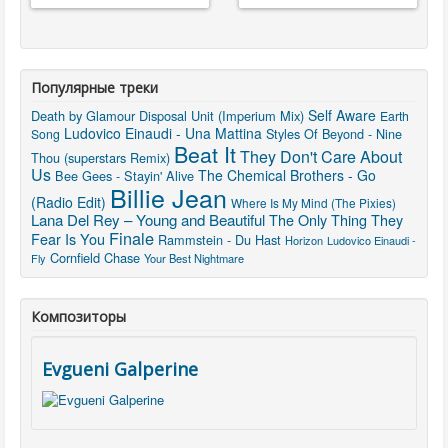
Популярные треки
Self Aware
Death by Glamour
Disposal Unit (Imperium Mix)
Earth
Ludovico Einaudi - Una Mattina
Styles Of Beyond - Nine
Song
Beat It
They Don't Care About
Thou (superstars Remix)
Us
The Chemical Brothers - Go
Bee Gees - Stayin' Alive
Billie Jean
(Radio Edit)
Where Is My Mind (The Pixies)
Lana Del Rey – Young and Beautiful
The Only Thing They
Finale
Fear Is You
Rammstein - Du Hast
Horizon
Ludovico Einaudi -
Cornfield Chase
Fly
Your Best Nightmare
Композиторы
Evgueni Galperine