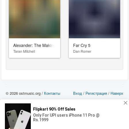
Alexander: The Making of a God
Far Cry 5
Taran Mitchell
Dan Romer
© 2026 ostmusic.org /
Контакты
Вход
/
Регистрация
/
Наверх
Все аудио материалы являются собственностью их изготовителя (владельца
прав) и охраняются Законом «Об авторском праве и смежных правах». Вы
можете использовать такие материалы только в том в случае, если
использование производится с ознакомительными целями - для прочих целей
вы должны приобрести лицензионную запись.