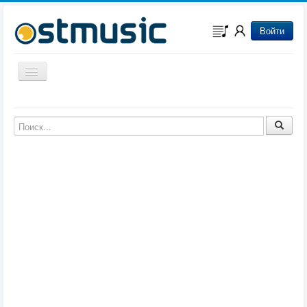
Войти
Включить/выключить навигацию
Музыка из игр
Музыка из фильмов
Музыка из мультфильмов
Музыка из сериалов
Музыка из аниме