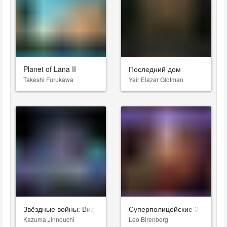
Planet of Lana II
Последний дом
Takeshi Furukawa
Yair Elazar Glotman
Звёздные войны: Видения. Девятый джедай
Суперполицейские 3
Kazuma Jinnouchi
Leo Birenberg