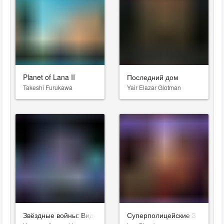
Planet of Lana II
Последний дом
Takeshi Furukawa
Yair Elazar Glotman
Звёздные войны: Видения. Девятый джедай
Суперполицейские 3