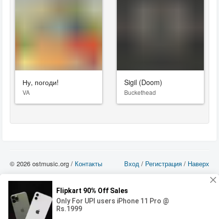
Ну, погоди!
Sigil (Doom)
VA
Buckethead
© 2026 ostmusic.org /
Контакты
Вход
/
Регистрация
/
Наверх
Все аудио материалы являются собственностью их изготовителя (владельца
прав) и охраняются Законом «Об авторском праве и смежных правах». Вы
можете использовать такие материалы только в том в случае, если
использование производится с ознакомительными целями - для прочих целей
вы должны приобрести лицензионную запись.