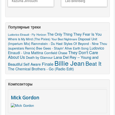
Kazuma Jinnouchi
Leo Birenberg
Популярные треки
The Only Thing They Fear Is You
Ludovico Einaudi - Fly
Horizon
Disposal Unit
Where Is My Mind (The Pixies)
Your Best Nightmare
(Imperium Mix)
Rammstein - Du Hast
Styles Of Beyond - Nine Thou
Ludovico
(superstars Remix)
Bee Gees - Stayin' Alive
Earth Song
They Don't Care
Einaudi - Una Mattina
Cornfield Chase
About Us
Lana Del Rey – Young and
Death by Glamour
Billie Jean
Beat It
Finale
Beautiful
Self Aware
The Chemical Brothers - Go (Radio Edit)
Композиторы
Mick Gordon