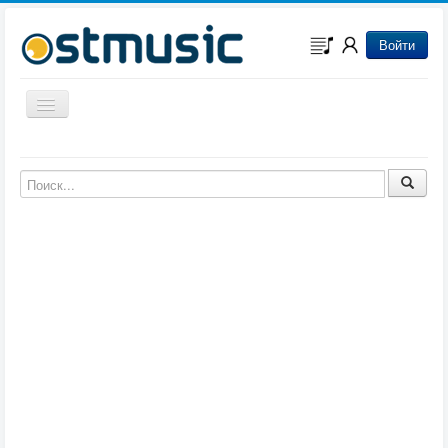
Войти
Включить/выключить навигацию
Музыка из игр
Музыка из фильмов
Музыка из мультфильмов
Музыка из сериалов
Музыка из аниме