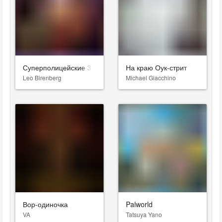
Суперполицейские 3
На краю Оук-стрит
Leo Birenberg
Michael Giacchino
Вор-одиночка
Palworld
VA
Tatsuya Yano