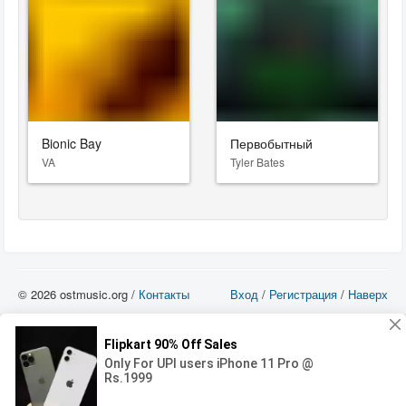
Bionic Bay
Первобытный
VA
Tyler Bates
© 2026 ostmusic.org /
Контакты
Вход
/
Регистрация
/
Наверх
Все аудио материалы являются собственностью их изготовителя (владельца
прав) и охраняются Законом «Об авторском праве и смежных правах». Вы
можете использовать такие материалы только в том в случае, если
использование производится с ознакомительными целями - для прочих целей
вы должны приобрести лицензионную запись.