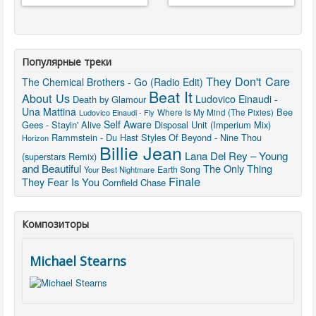
Популярные треки
They Don't Care
The Chemical Brothers - Go (Radio Edit)
Beat It
About Us
Ludovico Einaudi -
Death by Glamour
Una Mattina
Bee
Where Is My Mind (The Pixies)
Ludovico Einaudi - Fly
Self Aware
Gees - Stayin' Alive
Disposal Unit (Imperium Mix)
Rammstein - Du Hast
Styles Of Beyond - Nine Thou
Horizon
Billie Jean
Lana Del Rey – Young
(superstars Remix)
and Beautiful
The Only Thing
Earth Song
Your Best Nightmare
Finale
They Fear Is You
Cornfield Chase
Композиторы
Michael Stearns