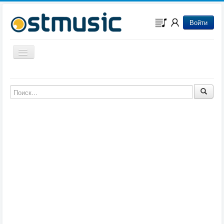
Войти
Включить/выключить навигацию
Музыка из игр
Музыка из фильмов
Музыка из мультфильмов
Музыка из сериалов
Музыка из аниме