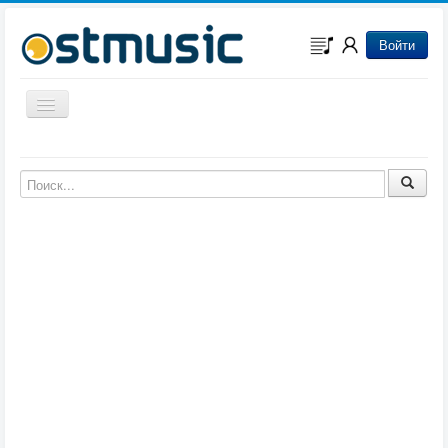
Войти
Включить/выключить навигацию
Музыка из игр
Музыка из фильмов
Музыка из мультфильмов
Музыка из сериалов
Музыка из аниме