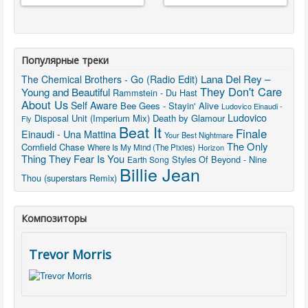
Популярные треки
Lana Del Rey –
The Chemical Brothers - Go (Radio Edit)
They Don't Care
Young and Beautiful
Rammstein - Du Hast
About Us
Self Aware
Bee Gees - Stayin' Alive
Ludovico Einaudi -
Ludovico
Disposal Unit (Imperium Mix)
Death by Glamour
Fly
Beat It
Finale
Einaudi - Una Mattina
Your Best Nightmare
The Only
Cornfield Chase
Where Is My Mind (The Pixies)
Horizon
Thing They Fear Is You
Styles Of Beyond - Nine
Earth Song
Billie Jean
Thou (superstars Remix)
Композиторы
Trevor Morris