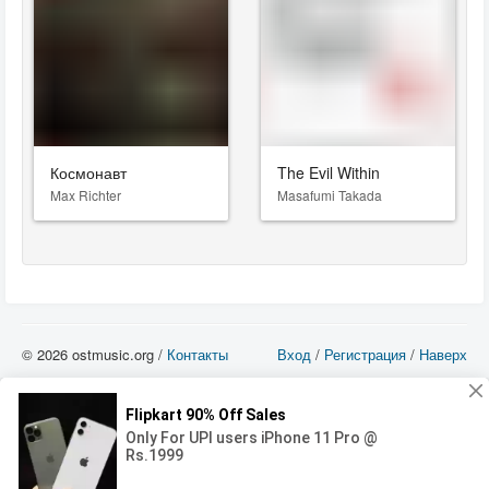
Космонавт
The Evil Within
Max Richter
Masafumi Takada
© 2026 ostmusic.org /
Контакты
Вход
/
Регистрация
/
Наверх
Все аудио материалы являются собственностью их изготовителя (владельца
прав) и охраняются Законом «Об авторском праве и смежных правах». Вы
можете использовать такие материалы только в том в случае, если
использование производится с ознакомительными целями - для прочих целей
вы должны приобрести лицензионную запись.