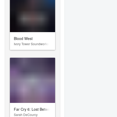
Blood West
Ivory Tower Soundworks
Far Cry 6: Lost Between Worlds
Sarah DeCourcy