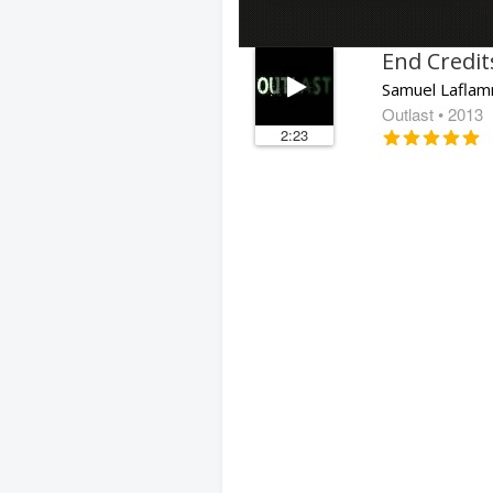
End Credit
Samuel Lafla
Outlast
• 2013
2:23