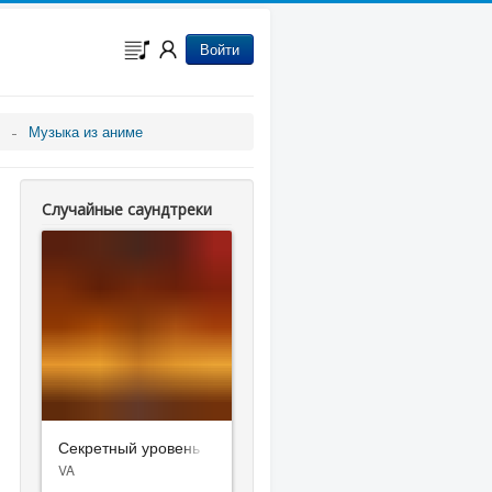
Войти
Музыка из аниме
Случайные саундтреки
Секретный уровень
VA