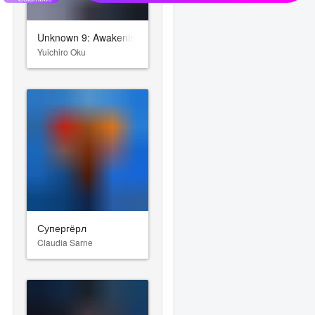
Unknown 9: Awakening
Yuichiro Oku
Супергёрл
Claudia Sarne