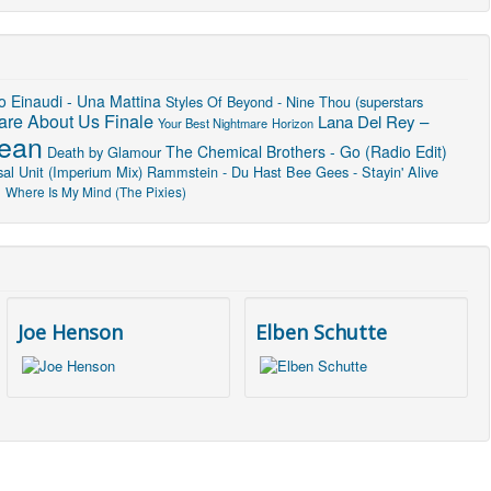
o Einaudi - Una Mattina
Styles Of Beyond - Nine Thou (superstars
Finale
are About Us
Lana Del Rey –
Your Best Nightmare
Horizon
Jean
The Chemical Brothers - Go (Radio Edit)
Death by Glamour
sal Unit (Imperium Mix)
Rammstein - Du Hast
Bee Gees - Stayin' Alive
u
Where Is My Mind (The Pixies)
Joe Henson
Elben Schutte