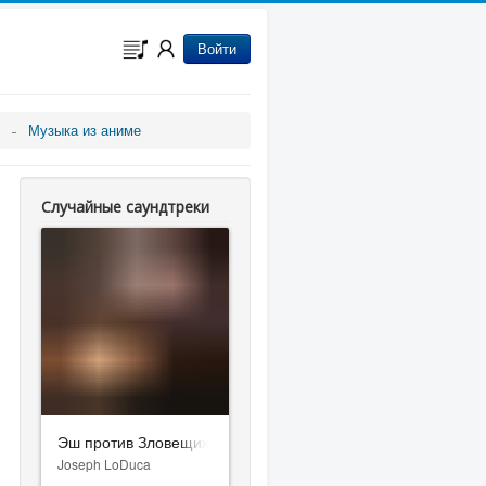
Войти
Музыка из аниме
Случайные саундтреки
Эш против Зловещих мертвецов
Joseph LoDuca