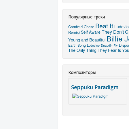
Популярные треки
Beat It
Ludovic
Cornfield Chase
They Don't C
Self Aware
Remix)
Billie 
Young and Beautiful
Dispo
Earth Song
Ludovico Einaudi - Fly
The Only Thing They Fear Is Yo
Композиторы
Seppuku Paradigm