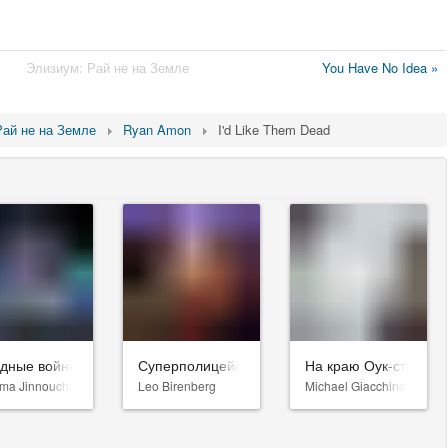
Элизиум: Рай не на Земле
You Have No Idea »
Рай не на Земле
Ryan Amon
I'd Like Them Dead
здные войны: Видения. Девятый джедай
Суперполицейские 3
На краю Оук-стрит
ma Jinnouchi
Leo Birenberg
Michael Giacchino