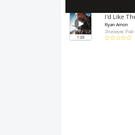
I'd Like T
Ryan Amon
Элизиум: Рай 
1:22