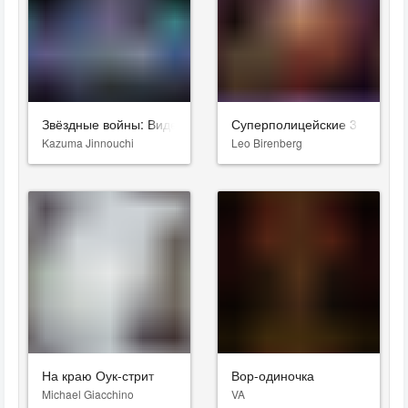
Звёздные войны: Видения. Девятый джедай
Суперполицейские 3
Kazuma Jinnouchi
Leo Birenberg
На краю Оук-стрит
Вор-одиночка
Michael Giacchino
VA