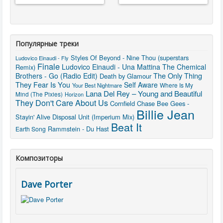
Популярные треки
Styles Of Beyond - Nine Thou (superstars
Ludovico Einaudi - Fly
Finale
Ludovico Einaudi - Una Mattina
The Chemical
Remix)
The Only Thing
Brothers - Go (Radio Edit)
Death by Glamour
They Fear Is You
Self Aware
Where Is My
Your Best Nightmare
Lana Del Rey – Young and Beautiful
Mind (The Pixies)
Horizon
They Don't Care About Us
Cornfield Chase
Bee Gees -
Billie Jean
Stayin' Alive
Disposal Unit (Imperium Mix)
Beat It
Rammstein - Du Hast
Earth Song
Композиторы
Dave Porter