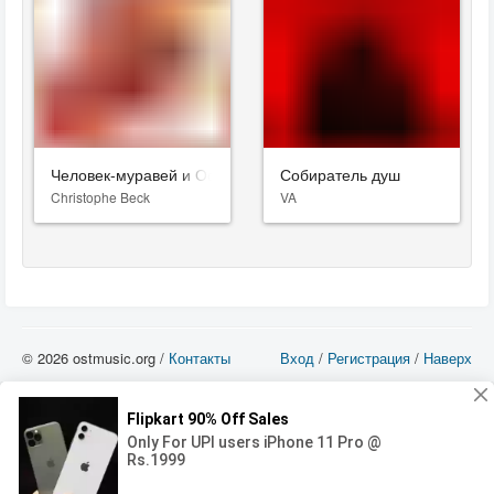
Человек-муравей и Оса
Собиратель душ
Christophe Beck
VA
© 2026 ostmusic.org /
Контакты
Вход
/
Регистрация
/
Наверх
Все аудио материалы являются собственностью их изготовителя (владельца
прав) и охраняются Законом «Об авторском праве и смежных правах». Вы
можете использовать такие материалы только в том в случае, если
использование производится с ознакомительными целями - для прочих целей
вы должны приобрести лицензионную запись.