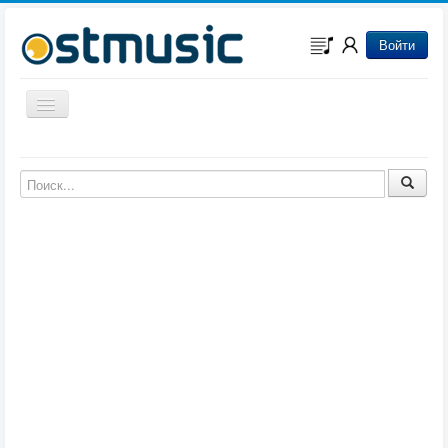
Войти
Включить/выключить навигацию
Музыка из игр
Музыка из фильмов
Музыка из мультфильмов
Музыка из сериалов
Музыка из аниме