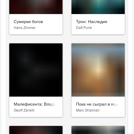
Сумерки богов
Трон: Наследие
Hans Zimmer
Daft Punk
Малефисента: Владычица тьмы
Пока не сыграл в ящик
Geoff Zanelli
Marc Shaiman