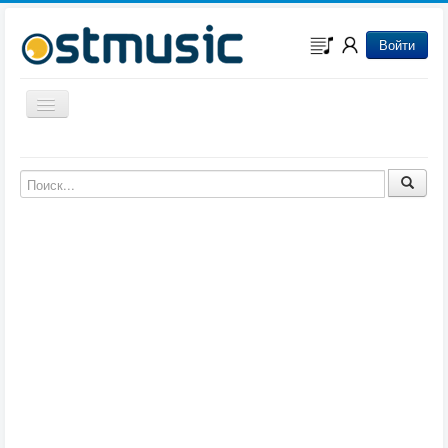
Войти
Включить/выключить навигацию
Музыка из игр
Музыка из фильмов
Музыка из мультфильмов
Музыка из сериалов
Музыка из аниме