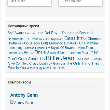
Jeff Russo
David Holmes
Популярные треки
Lana Del Rey – Young and Beautiful
Self Aware
Horizon
Beat It
The Chemical
Rammstein - Du Hast
Your Best Nightmare
Ludovico Einaudi - Una Mattina
Brothers - Go (Radio Edit)
Styles Of Beyond - Nine Thou
Earth Song
Ludovico Einaudi - Fly
Finale
They
(superstars Remix)
Disposal Unit (Imperium Mix)
Billie Jean
Don't Care About Us
Bee Gees - Stayin'
The Only Thing They
Alive
Cornfield Chase
Death by Glamour
Fear Is You
Where Is My Mind (The Pixies)
Композиторы
Antony Genn