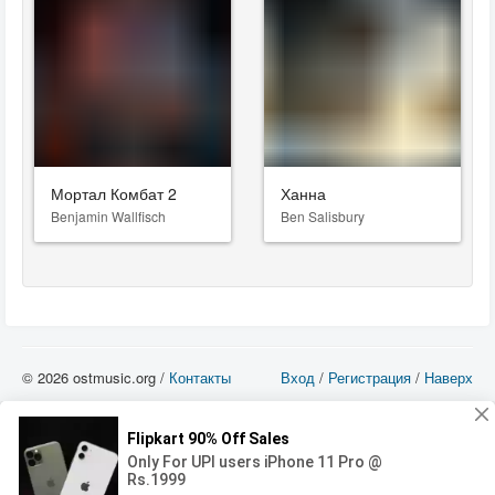
Мортал Комбат 2
Ханна
Benjamin Wallfisch
Ben Salisbury
© 2026 ostmusic.org /
Контакты
Вход
/
Регистрация
/
Наверх
Все аудио материалы являются собственностью их изготовителя (владельца
прав) и охраняются Законом «Об авторском праве и смежных правах». Вы
можете использовать такие материалы только в том в случае, если
использование производится с ознакомительными целями - для прочих целей
вы должны приобрести лицензионную запись.