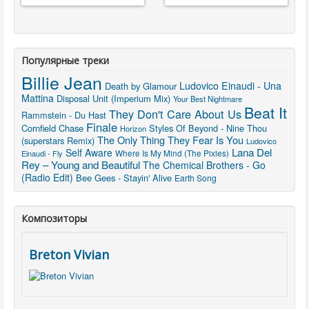
Популярные треки
Billie Jean
Ludovico Einaudi - Una
Death by Glamour
Mattina
Disposal Unit (Imperium Mix)
Your Best Nightmare
Beat It
They Don't Care About Us
Rammstein - Du Hast
Finale
Cornfield Chase
Styles Of Beyond - Nine Thou
Horizon
The Only Thing They Fear Is You
(superstars Remix)
Ludovico
Lana Del
Self Aware
Where Is My Mind (The Pixies)
Einaudi - Fly
Rey – Young and Beautiful
The Chemical Brothers - Go
(Radio Edit)
Bee Gees - Stayin' Alive
Earth Song
Композиторы
Breton Vivian