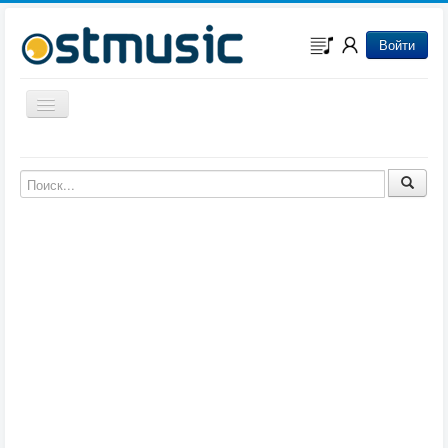
Войти
Включить/выключить навигацию
Музыка из игр
Музыка из фильмов
Музыка из мультфильмов
Музыка из сериалов
Музыка из аниме