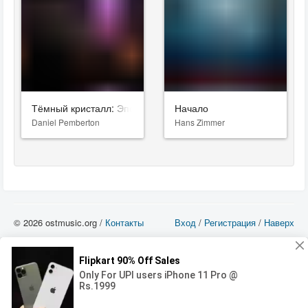
Тёмный кристалл: Эпоха сопротивления
Начало
Daniel Pemberton
Hans Zimmer
© 2026 ostmusic.org /
Контакты
Вход
/
Регистрация
/
Наверх
Все аудио материалы являются собственностью их изготовителя (владельца
прав) и охраняются Законом «Об авторском праве и смежных правах». Вы
можете использовать такие материалы только в том в случае, если
использование производится с ознакомительными целями - для прочих целей
вы должны приобрести лицензионную запись.