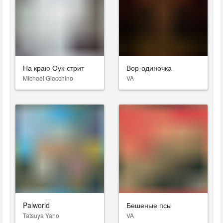
На краю Оук-стрит
Вор-одиночка
Michael Giacchino
VA
Palworld
Бешеные псы
Tatsuya Yano
VA