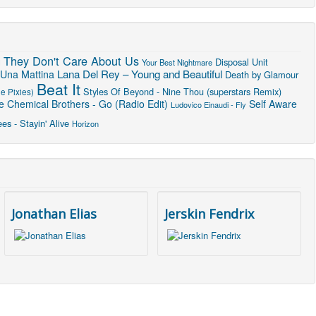
They Don't Care About Us
u
Disposal Unit
Your Best Nightmare
Lana Del Rey – Young and Beautiful
 Una Mattina
Death by Glamour
Beat It
Styles Of Beyond - Nine Thou (superstars Remix)
e Pixies)
e Chemical Brothers - Go (Radio Edit)
Self Aware
Ludovico Einaudi - Fly
s - Stayin' Alive
Horizon
Jonathan Elias
Jerskin Fendrix