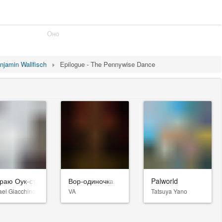
Оно
njamin Wallfisch
Epilogue - The Pennywise Dance
раю Оук-стрит
Вор-одиночка
Palworld
ael Giacchino
VA
Tatsuya Yano