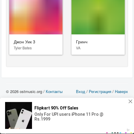
Джон Уик 3
Гринч
Tyler Bates
VA
© 2026 ostmusic.org /
Контакты
Вход
/
Регистрация
/
Наверх
Все аудио материалы являются собственностью их изготовителя (владельца
прав) и охраняются Законом «Об авторском праве и смежных правах». Вы
можете использовать такие материалы только в том в случае, если
использование производится с ознакомительными целями - для прочих целей
вы должны приобрести лицензионную запись.
00:00
00:00
Error loading media: File could not be played