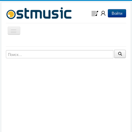
Войти
Включить/выключить навигацию
Музыка из игр
Музыка из фильмов
Музыка из мультфильмов
Музыка из сериалов
Музыка из аниме