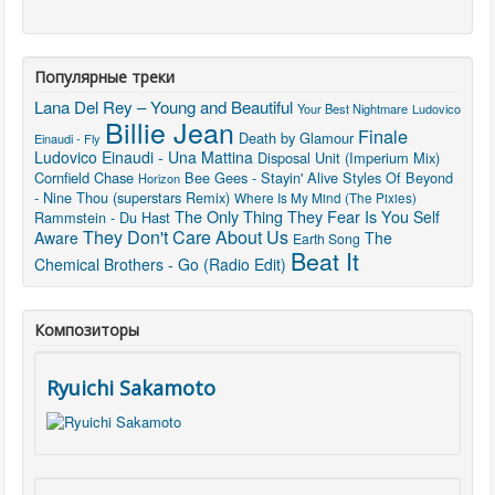
Популярные треки
Lana Del Rey – Young and Beautiful
Your Best Nightmare
Ludovico
Billie Jean
Finale
Death by Glamour
Einaudi - Fly
Ludovico Einaudi - Una Mattina
Disposal Unit (Imperium Mix)
Cornfield Chase
Bee Gees - Stayin' Alive
Styles Of Beyond
Horizon
- Nine Thou (superstars Remix)
Where Is My Mind (The Pixies)
The Only Thing They Fear Is You
Self
Rammstein - Du Hast
They Don't Care About Us
Aware
The
Earth Song
Beat It
Chemical Brothers - Go (Radio Edit)
Композиторы
Ryuichi Sakamoto