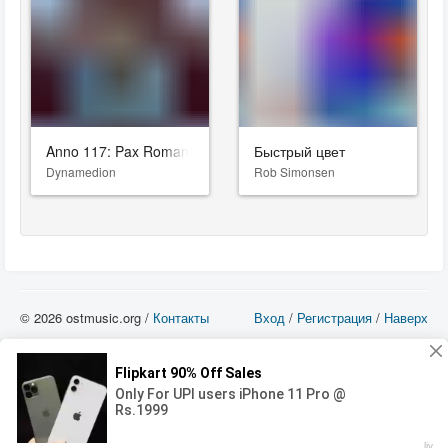
Anno 117: Pax Romana
Быстрый цвет
Dynamedion
Rob Simonsen
© 2026 ostmusic.org /
Контакты
Вход
/
Регистрация
/
Наверх
Все аудио материалы являются собственностью их изготовителя (владельца
прав) и охраняются Законом «Об авторском праве и смежных правах». Вы
можете использовать такие материалы только в том в случае, если
использование производится с ознакомительными целями - для прочих целей
вы должны приобрести лицензионную запись.