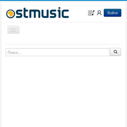
Войти
Включить/выключить навигацию
Музыка из игр
Музыка из фильмов
Музыка из мультфильмов
Музыка из сериалов
Музыка из аниме