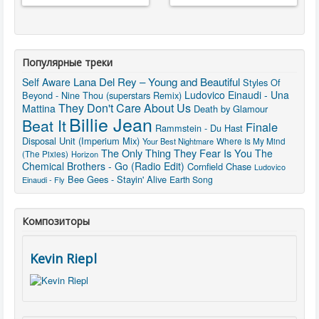
Популярные треки
Lana Del Rey – Young and Beautiful
Self Aware
Styles Of
Ludovico Einaudi - Una
Beyond - Nine Thou (superstars Remix)
They Don't Care About Us
Mattina
Death by Glamour
Billie Jean
Beat It
Finale
Rammstein - Du Hast
Disposal Unit (Imperium Mix)
Where Is My Mind
Your Best Nightmare
The Only Thing They Fear Is You
The
(The Pixies)
Horizon
Chemical Brothers - Go (Radio Edit)
Cornfield Chase
Ludovico
Bee Gees - Stayin' Alive
Earth Song
Einaudi - Fly
Композиторы
Kevin Riepl