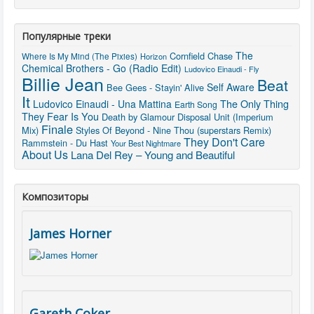
Популярные треки
The
Cornfield Chase
Where Is My Mind (The Pixies)
Horizon
Chemical Brothers - Go (Radio Edit)
Ludovico Einaudi - Fly
Billie Jean
Beat
Self Aware
Bee Gees - Stayin' Alive
It
The Only Thing
Ludovico Einaudi - Una Mattina
Earth Song
They Fear Is You
Death by Glamour
Disposal Unit (Imperium
Finale
Mix)
Styles Of Beyond - Nine Thou (superstars Remix)
They Don't Care
Rammstein - Du Hast
Your Best Nightmare
About Us
Lana Del Rey – Young and Beautiful
Композиторы
James Horner
Gareth Coker