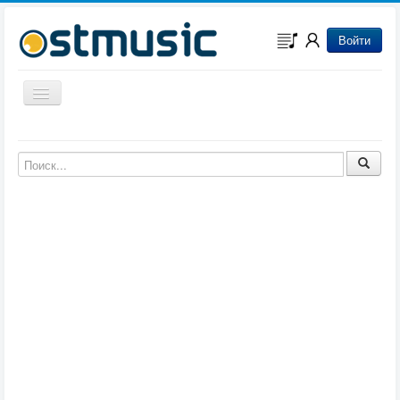
Войти
Включить/выключить навигацию
Музыка из игр
Музыка из фильмов
Музыка из мультфильмов
Музыка из сериалов
Музыка из аниме