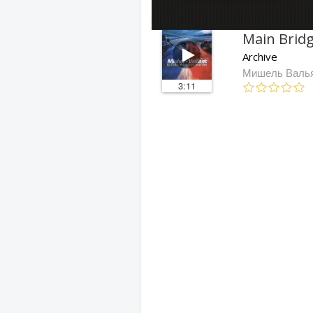
Main Brid
Archive
Мишель Валья
3:11