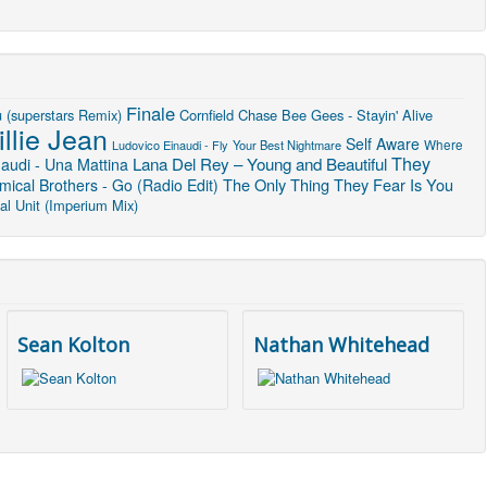
Finale
 (superstars Remix)
Cornfield Chase
Bee Gees - Stayin' Alive
illie Jean
Self Aware
Where
Ludovico Einaudi - Fly
Your Best Nightmare
They
Lana Del Rey – Young and Beautiful
audi - Una Mattina
The Only Thing They Fear Is You
ical Brothers - Go (Radio Edit)
al Unit (Imperium Mix)
Sean Kolton
Nathan Whitehead