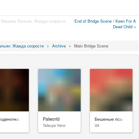
Мишель Вальян: Жажда скорости
End of Bridge Scene / Keen For A
Dead Child »
льян: Жажда скорости
Archive
Main Bridge Scene
-одиночка
Palworld
Бешеные псы
Tatsuya Yano
VA