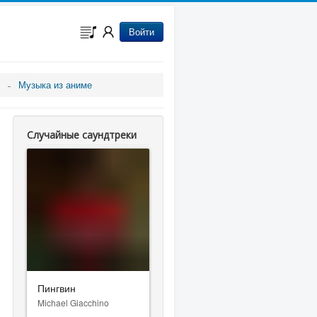
Войти
Музыка из аниме
Случайные саундтреки
Пингвин
Michael Giacchino