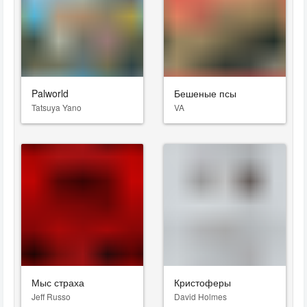
Palworld
Бешеные псы
Tatsuya Yano
VA
Мыс страха
Кристоферы
Jeff Russo
David Holmes