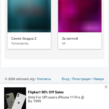
Синяя бездна 2
За мечтой
Tomandandy
VA
© 2026 ostmusic.org /
Контакты
Вход
/
Регистрация
/
Наверх
Все аудио материалы являются собственностью их изготовителя (владельца
прав) и охраняются Законом «Об авторском праве и смежных правах». Вы
можете использовать такие материалы только в том в случае, если
использование производится с ознакомительными целями - для прочих целей
вы должны приобрести лицензионную запись.