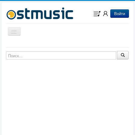
Войти
Включить/выключить навигацию
Музыка из игр
Музыка из фильмов
Музыка из мультфильмов
Музыка из сериалов
Музыка из аниме