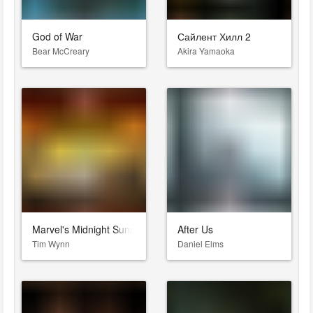
God of War
Сайлент Хилл 2
Bear McCreary
Akira Yamaoka
Marvel's Midnight Suns
After Us
Tim Wynn
Daniel Elms