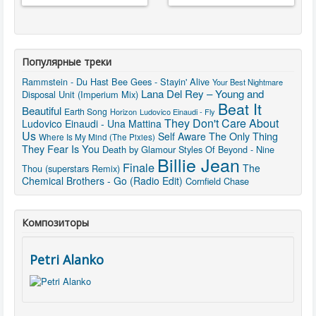
Популярные треки
Rammstein - Du Hast
Bee Gees - Stayin' Alive
Your Best Nightmare
Lana Del Rey – Young and
Disposal Unit (Imperium Mix)
Beat It
Beautiful
Earth Song
Horizon
Ludovico Einaudi - Fly
They Don't Care About
Ludovico Einaudi - Una Mattina
Us
The Only Thing
Self Aware
Where Is My Mind (The Pixies)
They Fear Is You
Death by Glamour
Styles Of Beyond - Nine
Billie Jean
Finale
The
Thou (superstars Remix)
Chemical Brothers - Go (Radio Edit)
Cornfield Chase
Композиторы
Petri Alanko