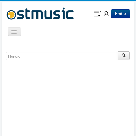
Войти
Включить/выключить навигацию
Музыка из игр
Музыка из фильмов
Музыка из мультфильмов
Музыка из сериалов
Музыка из аниме