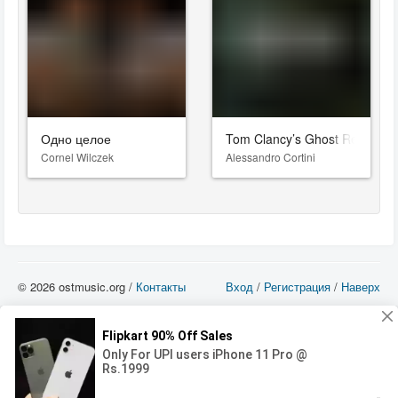
Одно целое
Tom Clancy’s Ghost Recon Br
Cornel Wilczek
Alessandro Cortini
© 2026 ostmusic.org /
Контакты
Вход
/
Регистрация
/
Наверх
Все аудио материалы являются собственностью их изготовителя (владельца
прав) и охраняются Законом «Об авторском праве и смежных правах». Вы
можете использовать такие материалы только в том в случае, если
использование производится с ознакомительными целями - для прочих целей
вы должны приобрести лицензионную запись.