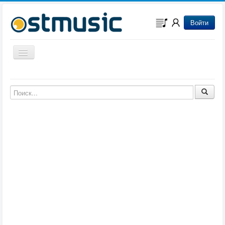
Войти
Включить/выключить навигацию
Музыка из игр
Музыка из фильмов
Музыка из мультфильмов
Музыка из сериалов
Музыка из аниме