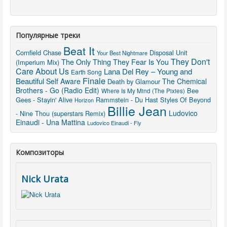
Популярные треки
Beat It
Cornfield Chase
Disposal Unit
Your Best Nightmare
They Don't
The Only Thing They Fear Is You
(Imperium Mix)
Care About Us
Lana Del Rey – Young and
Earth Song
Finale
Beautiful
Self Aware
The Chemical
Death by Glamour
Brothers - Go (Radio Edit)
Bee
Where Is My Mind (The Pixies)
Gees - Stayin' Alive
Rammstein - Du Hast
Styles Of Beyond
Horizon
Billie Jean
Ludovico
- Nine Thou (superstars Remix)
Einaudi - Una Mattina
Ludovico Einaudi - Fly
Композиторы
Nick Urata