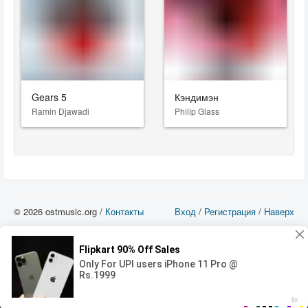
Gears 5
Кэндимэн
Ramin Djawadi
Philip Glass
© 2026 ostmusic.org /
Контакты
Вход
/
Регистрация
/
Наверх
Все аудио материалы являются собственностью их изготовителя (владельца
прав) и охраняются Законом «Об авторском праве и смежных правах». Вы
можете использовать такие материалы только в том в случае, если
использование производится с ознакомительными целями - для прочих целей
вы должны приобрести лицензионную запись.
00:00
00:00
Error loading media: File could not be played