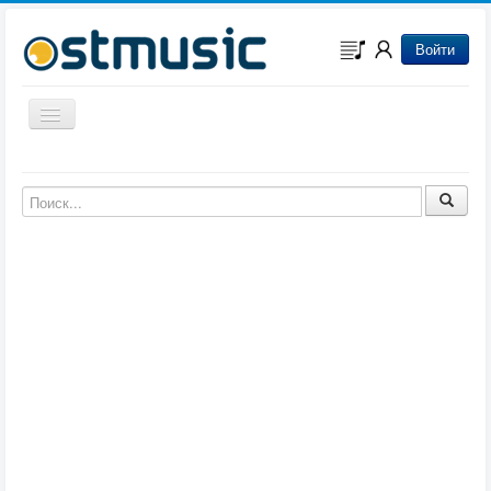
Войти
Включить/выключить навигацию
Музыка из игр
Музыка из фильмов
Музыка из мультфильмов
Музыка из сериалов
Музыка из аниме