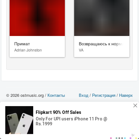
Примат
Возвращаюсь к нормальной 
Adrian Johnston
VA
© 2026 ostmusic.org /
Контакты
Вход
/
Регистрация
/
Наверх
Все аудио материалы являются собственностью их изготовителя (владельца
прав) и охраняются Законом «Об авторском праве и смежных правах». Вы
можете использовать такие материалы только в том в случае, если
использование производится с ознакомительными целями - для прочих целей
вы должны приобрести лицензионную запись.
00:00
00:00
Error loading media: File could not be played