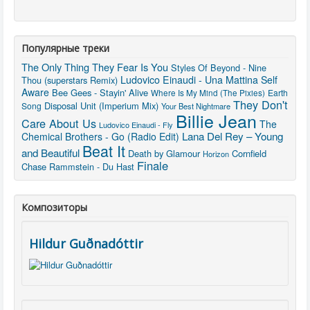
Популярные треки
The Only Thing They Fear Is You
Styles Of Beyond - Nine
Ludovico Einaudi - Una Mattina
Self
Thou (superstars Remix)
Aware
Bee Gees - Stayin' Alive
Earth
Where Is My Mind (The Pixies)
They Don't
Disposal Unit (Imperium Mix)
Song
Your Best Nightmare
Billie Jean
Care About Us
The
Ludovico Einaudi - Fly
Lana Del Rey – Young
Chemical Brothers - Go (Radio Edit)
Beat It
and Beautiful
Death by Glamour
Cornfield
Horizon
Finale
Chase
Rammstein - Du Hast
Композиторы
Hildur Guðnadóttir