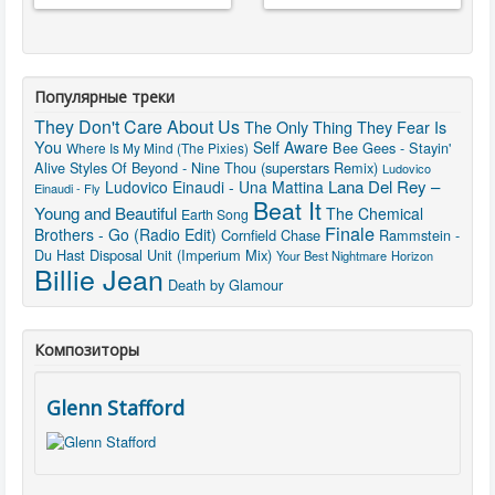
Популярные треки
They Don't Care About Us
The Only Thing They Fear Is
You
Self Aware
Bee Gees - Stayin'
Where Is My Mind (The Pixies)
Alive
Styles Of Beyond - Nine Thou (superstars Remix)
Ludovico
Lana Del Rey –
Ludovico Einaudi - Una Mattina
Einaudi - Fly
Beat It
Young and Beautiful
The Chemical
Earth Song
Finale
Brothers - Go (Radio Edit)
Cornfield Chase
Rammstein -
Du Hast
Disposal Unit (Imperium Mix)
Your Best Nightmare
Horizon
Billie Jean
Death by Glamour
Композиторы
Glenn Stafford