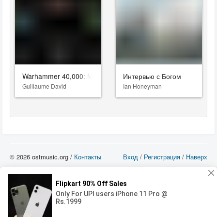
Warhammer 40,000: Mechanicus II
Интервью с Богом
Guillaume David
Ian Honeyman
© 2026 ostmusic.org /
Контакты
Вход
/
Регистрация
/
Наверх
Все аудио материалы являются собственностью их изготовителя (владельца
прав) и охраняются Законом «Об авторском праве и смежных правах». Вы
можете использовать такие материалы только в том в случае, если
использование производится с ознакомительными целями - для прочих целей
вы должны приобрести лицензионную запись.