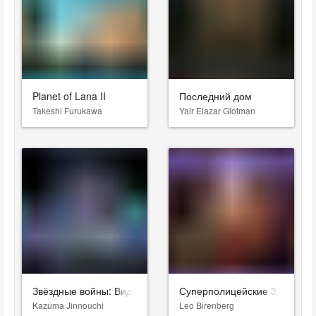
Planet of Lana II
Последний дом
Takeshi Furukawa
Yair Elazar Glotman
Звёздные войны: Видения. Девятый джедай
Суперполицейские 3
Kazuma Jinnouchi
Leo Birenberg