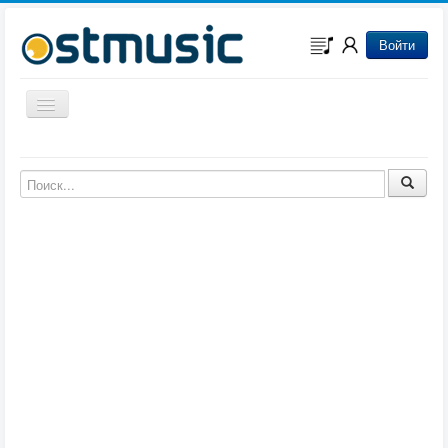
Войти
Включить/выключить навигацию
Музыка из игр
Музыка из фильмов
Музыка из мультфильмов
Музыка из сериалов
Музыка из аниме