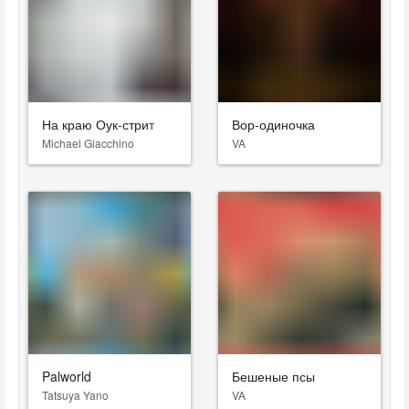
На краю Оук-стрит
Вор-одиночка
Michael Giacchino
VA
Palworld
Бешеные псы
Tatsuya Yano
VA