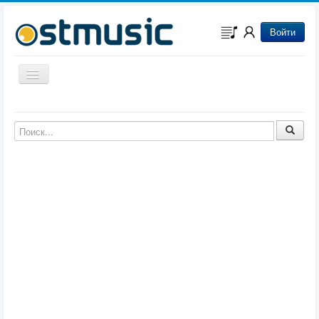
Войти
Включить/выключить навигацию
Музыка из игр
Музыка из фильмов
Музыка из мультфильмов
Музыка из сериалов
Музыка из аниме