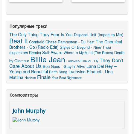
Популярные треки
The Only Thing They Fear Is You
Disposal Unit (Imperium Mix)
Beat It
The Chemical
Cornfield Chase
Rammstein - Du Hast
Brothers - Go (Radio Edit)
Styles Of Beyond - Nine Thou
Self Aware
(superstars Remix)
Death
Where Is My Mind (The Pixies)
Billie Jean
They Don't
by Glamour
Ludovico Einaudi - Fly
Care About Us
Lana Del Rey –
Bee Gees - Stayin' Alive
Young and Beautiful
Ludovico Einaudi - Una
Earth Song
Finale
Mattina
Horizon
Your Best Nightmare
Композиторы
John Murphy