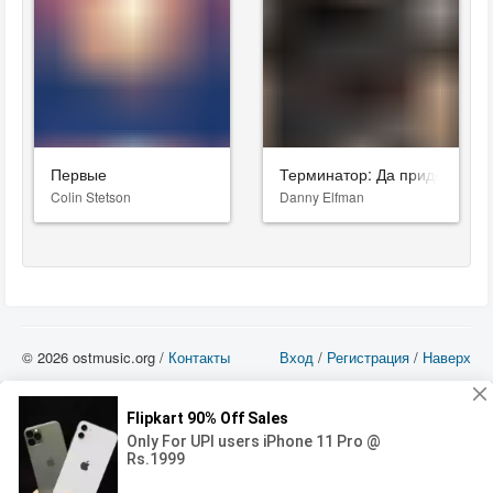
Первые
Терминатор: Да придёт спас
Colin Stetson
Danny Elfman
© 2026 ostmusic.org /
Контакты
Вход
/
Регистрация
/
Наверх
Все аудио материалы являются собственностью их изготовителя (владельца
прав) и охраняются Законом «Об авторском праве и смежных правах». Вы
можете использовать такие материалы только в том в случае, если
использование производится с ознакомительными целями - для прочих целей
вы должны приобрести лицензионную запись.