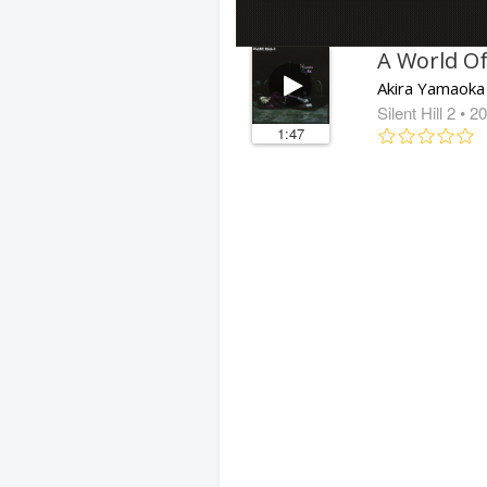
A World O
Akira Yamaoka
Silent Hill 2
• 2
1:47