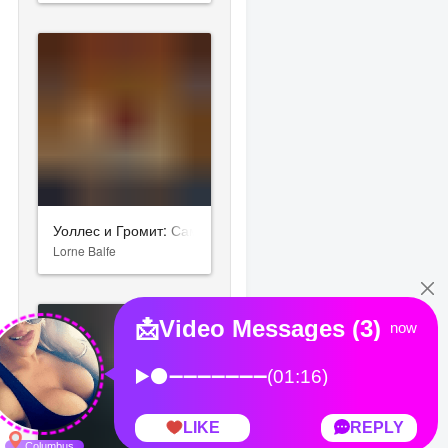
Уоллес и Громит: Самая дикая месть
Lorne Balfe