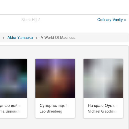
Silent Hill 2
Ordinary Vanity »
Akira Yamaoka
A World Of Madness
здные войны: Видения. Девятый джедай
Суперполицейские 3
На краю Оук-стрит
ma Jinnouchi
Leo Birenberg
Michael Giacchino