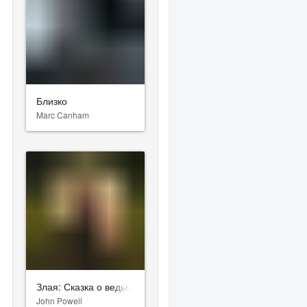
Близко
Marc Canham
Злая: Сказка о ведьме Запада
John Powell