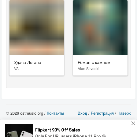
Удача Логана
Роман с камнем
VA
Alan Silvestri
© 2026 ostmusic.org /
Контакты
Вход
/
Регистрация
/
Наверх
Все аудио материалы являются собственностью их изготовителя (владельца
прав) и охраняются Законом «Об авторском праве и смежных правах». Вы
можете использовать такие материалы только в том в случае, если