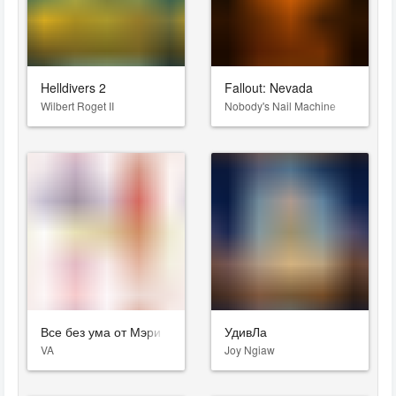
Helldivers 2
Fallout: Nevada
Wilbert Roget II
Nobody's Nail Machine
Все без ума от Мэри
УдивЛа
VA
Joy Ngiaw