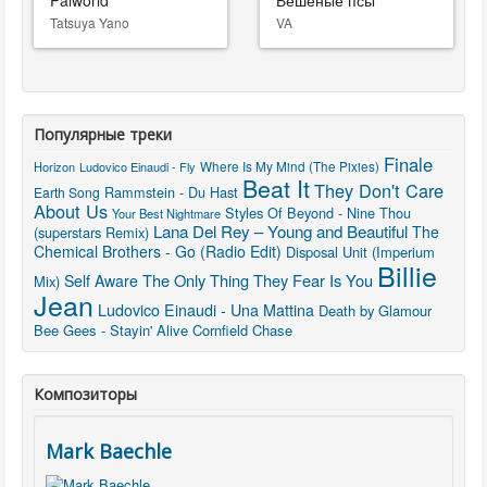
Palworld
Бешеные псы
Tatsuya Yano
VA
Популярные треки
Finale
Horizon
Ludovico Einaudi - Fly
Where Is My Mind (The Pixies)
Beat It
They Don't Care
Rammstein - Du Hast
Earth Song
About Us
Styles Of Beyond - Nine Thou
Your Best Nightmare
Lana Del Rey – Young and Beautiful
The
(superstars Remix)
Chemical Brothers - Go (Radio Edit)
Disposal Unit (Imperium
Billie
The Only Thing They Fear Is You
Self Aware
Mix)
Jean
Ludovico Einaudi - Una Mattina
Death by Glamour
Bee Gees - Stayin' Alive
Cornfield Chase
Композиторы
Mark Baechle