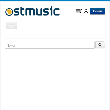
Войти
Включить/выключить навигацию
Музыка из игр
Музыка из фильмов
Музыка из мультфильмов
Музыка из сериалов
Музыка из аниме