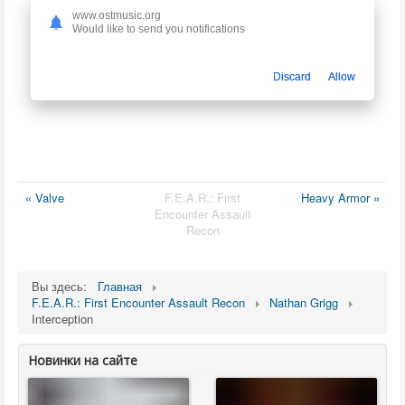
www.ostmusic.org
Would like to send you notifications
Discard
Allow
« Valve
F.E.A.R.: First
Heavy Armor »
Encounter Assault
Recon
Вы здесь:
Главная
F.E.A.R.: First Encounter Assault Recon
Nathan Grigg
Interception
Новинки на сайте