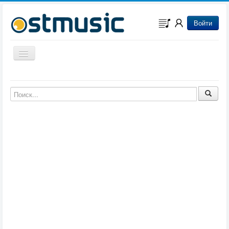
Войти
Включить/выключить навигацию
Музыка из игр
Музыка из фильмов
Музыка из мультфильмов
Музыка из сериалов
Музыка из аниме