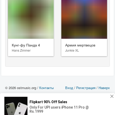
Кунг-фу Панда 4
Армия мертвецов
Hans Zimmer
Junkie XL
© 2026 ostmusic.org /
Контакты
Вход
/
Регистрация
/
Наверх
Все аудио материалы являются собственностью их изготовителя (владельца
прав) и охраняются Законом «Об авторском праве и смежных правах». Вы
можете использовать такие материалы только в том в случае, если
использование производится с ознакомительными целями - для прочих целей
вы должны приобрести лицензионную запись.