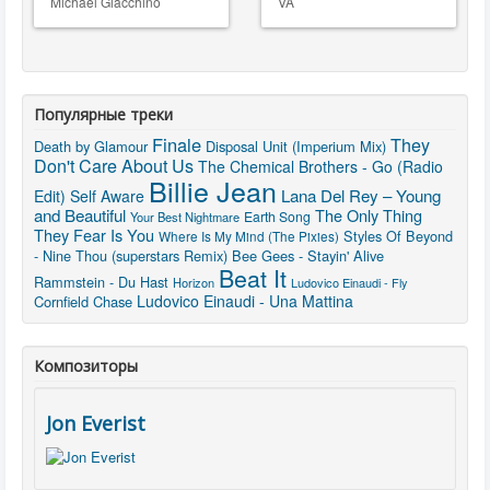
Michael Giacchino
VA
Популярные треки
Finale
They
Death by Glamour
Disposal Unit (Imperium Mix)
Don't Care About Us
The Chemical Brothers - Go (Radio
Billie Jean
Lana Del Rey – Young
Edit)
Self Aware
and Beautiful
The Only Thing
Earth Song
Your Best Nightmare
They Fear Is You
Styles Of Beyond
Where Is My Mind (The Pixies)
- Nine Thou (superstars Remix)
Bee Gees - Stayin' Alive
Beat It
Rammstein - Du Hast
Horizon
Ludovico Einaudi - Fly
Ludovico Einaudi - Una Mattina
Cornfield Chase
Композиторы
Jon Everist