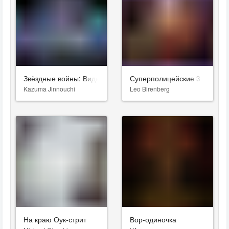
Звёздные войны: Видения. Девятый джедай
Суперполицейские 3
Kazuma Jinnouchi
Leo Birenberg
На краю Оук-стрит
Вор-одиночка