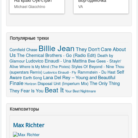
На краю Оук-стрит
Вор-одиночка
Michael Giacchino
VA
Популярные треки
Billie Jean
They Don't Care About
Cornfield Chase
Us
The Chemical Brothers - Go (Radio Edit)
Death by
Ludovico Einaudi - Una Mattina
Glamour
Bee Gees - Stayin'
Alive
Styles Of Beyond - Nine Thou
Where Is My Mind (The Pixies)
Self
(superstars Remix)
Rammstein - Du Hast
Ludovico Einaudi - Fly
Lana Del Rey – Young and Beautiful
Aware
Earth Song
Finale
The Only Thing
Disposal Unit (Imperium Mix)
Horizon
Beat It
They Fear Is You
Your Best Nightmare
Композиторы
Max Richter