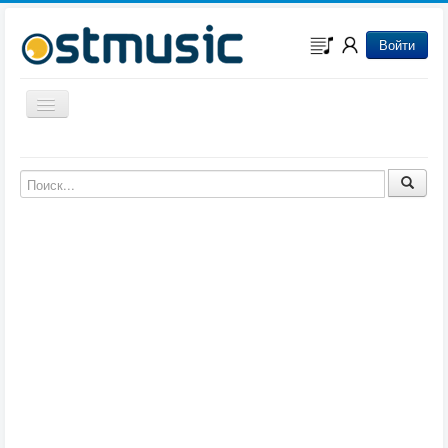
Войти
Включить/выключить навигацию
Музыка из игр
Музыка из фильмов
Музыка из мультфильмов
Музыка из сериалов
Музыка из аниме