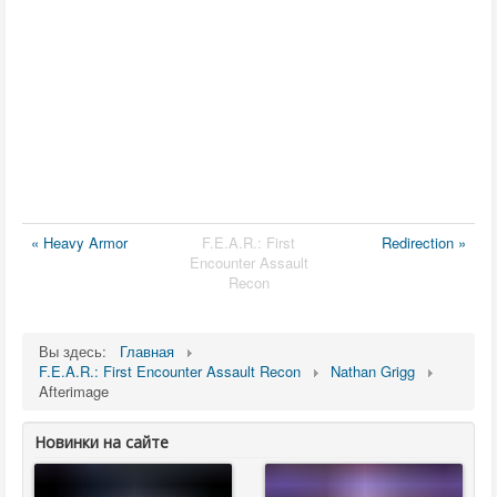
« Heavy Armor
F.E.A.R.: First
Redirection »
Encounter Assault
Recon
Вы здесь:
Главная
F.E.A.R.: First Encounter Assault Recon
Nathan Grigg
Afterimage
Новинки на сайте