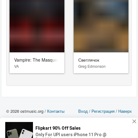
Vampire: The Masquerade - Bloodlines 2
Светлячок
VA
Greg Edmonson
© 2026 ostmusic.org /
Контакты
Вход
/
Регистрация
/
Наверх
Все аудио материалы являются собственностью их изготовителя (владельца
прав) и охраняются Законом «Об авторском праве и смежных правах». Вы
можете использовать такие материалы только в том в случае, если
использование производится с ознакомительными целями - для прочих целей